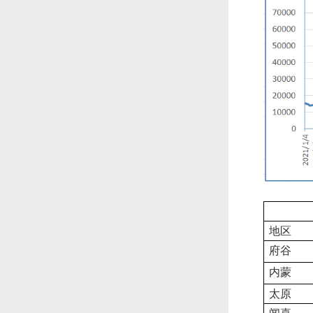
地区
府谷
内蒙
太原