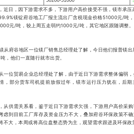
50200-51000
，近日，因下游需求不多，下游用户高价接受不强，镁市承压高
99.9%镁锭府谷地工厂报主流出厂含税现金价格51000元/吨
0000元/吨，较上周五走弱约1000元/吨，其它地区跟随调整。
尚镁从府谷地区一位镁厂销售总经理处了解，今日他们报普镁出
0元/吨，他们一直随行就市出货。
从一位贸易企业总经理处了解，由于近日下游需求整体偏弱，
情，部分货车司机提前放假过年，镁市运行压力犹在，后期
，从供需关系看，鉴于近日下游需求欠强，下游用户高价采购
考虑到目前工厂库存及资金压力不大，叠加府谷环保政策不确
将不大，本周或将高位盘整态势为主，观望需求跟进及环保政