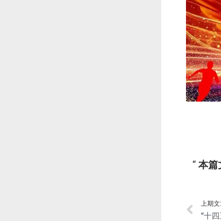
本篇
上期文