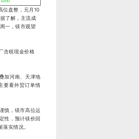
↓
1000
位盘整，元月10
，据了解，主流成
周一
，
镁市
观望
厂含税现金价格
叠加河南、天津地
主要看外贸订单情
谨慎，镁市高位运
定性，预计镁价回
策落实情况。