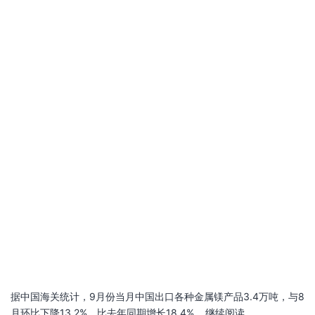
据中国海关统计，9月份当月中国出口各种金属镁产品3.4万吨，与8
月环比下降13.2%，比去年同期增长18.4%…
继续阅读
发布日期：
2022年10月25日
分类：
镁业资讯
较早