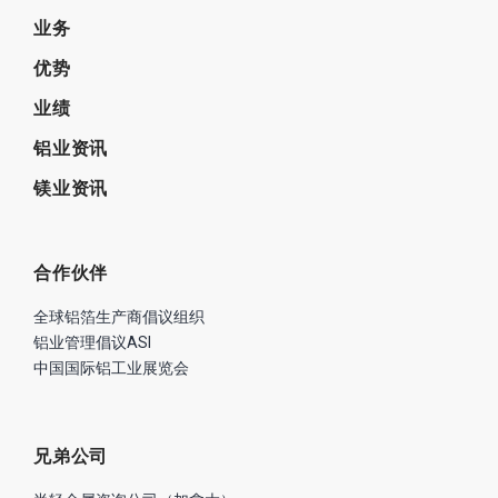
合作伙伴
全球铝箔生产商倡议组织
铝业管理倡议ASI
中国国际铝工业展览会
兄弟公司
尚轻金属咨询公司（加拿大）
北京海蓝前景金属贸易有限公司
尚镁网-中国镁网
联系我们
座机：01057267348