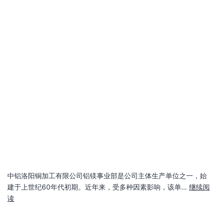
中铝洛阳铜加工有限公司铝镁事业部是公司主体生产单位之一，始
建于上世纪60年代初期。近年来，受多种因素影响，该单…
继续阅
读
发布日期：
2021年8月30日
分类：
镁业资讯
中国有色金属工业协会镁业分会：关于共同
促进镁行业健康发展的倡议书