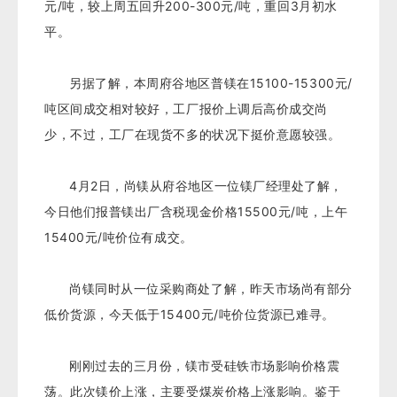
元/吨，较上周五回升200-300元/吨，重回3月初水
平。
另据了解，本周府谷地区普镁在15100-15300元/
吨区间成交相对较好，工厂报价上调后高价成交尚
少，不过，工厂在现货不多的状况下挺价意愿较强。
4月2日，尚镁从府谷地区一位镁厂经理处了解，
今日他们报普镁出厂含税现金价格15500元/吨，上午
15400元/吨价位有成交。
尚镁同时从一位采购商处了解
，昨天市场尚有部分
低价货源，
今天
低于
1
5
4
00元/
吨价位货源已难寻。
刚刚过去的三月份，镁市受硅铁市场影响价格震
荡。
此次镁价上涨，主要受煤炭价格上涨影响。鉴于