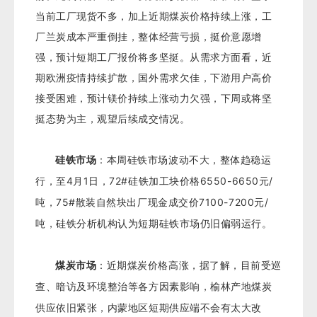
当前工厂现货不多，加上近期煤炭价格持续上涨，工
厂兰炭成本严重倒挂，整体经营亏损，挺价意愿增
强，预计短期工厂报价将多坚挺。从需求方面看，近
期欧洲疫情持续扩散，国外需求欠佳，下游用户
高价
接受困难，预计镁价持续上涨动力欠强，下周或将坚
挺态势为主，观望后续成交情况。
硅铁市场
：本周硅铁市场波动不大，整体趋稳运
行，至4月1日，72#硅铁加工块价格6550-6650元/
吨，75#散装自然块出厂现金成交价7100-7200元/
吨，硅铁分析机构认为短期硅铁市场仍旧偏弱运行。
煤炭市场
：近期煤炭价格高涨，据了解，目前受巡
查、暗访及环境整治等各方因素影响，榆林产地煤炭
供应依旧紧张，内蒙地区短期供应端不会有太大改