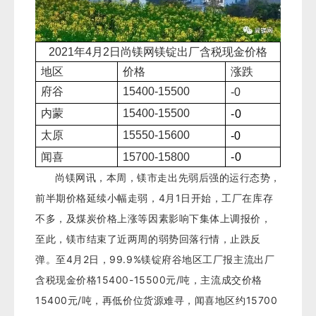
2021年4
月
2
日尚镁网镁锭出厂含税现金价格
地区
价格
涨跌
府谷
15400
-1550
0
-0
内蒙
1540
0
-15500
-0
太原
15550-15600
-0
闻喜
15700-15800
-0
尚镁网讯，本周，镁市走出先弱后强的运行态势，
前半期价格延续小幅走弱，4月1日开始，工厂在库存
不多，及煤炭价格上涨等因素影响下集体上调报价，
至此，镁市结束了近两周的弱势回落行情，止跌反
弹。至4月2日，99.9%镁锭府谷地区工厂报主流出厂
含税现金价格15400-15500元/吨，主流成交价格
15400元/吨，再低价位货源难寻，闻喜地区约15700