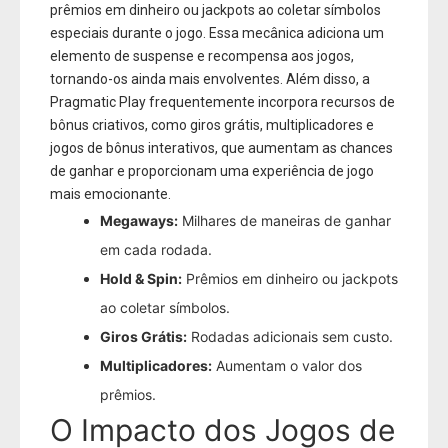
prêmios em dinheiro ou jackpots ao coletar símbolos
especiais durante o jogo. Essa mecânica adiciona um
elemento de suspense e recompensa aos jogos,
tornando-os ainda mais envolventes. Além disso, a
Pragmatic Play frequentemente incorpora recursos de
bônus criativos, como giros grátis, multiplicadores e
jogos de bônus interativos, que aumentam as chances
de ganhar e proporcionam uma experiência de jogo
mais emocionante.
Megaways:
Milhares de maneiras de ganhar
em cada rodada.
Hold & Spin:
Prêmios em dinheiro ou jackpots
ao coletar símbolos.
Giros Grátis:
Rodadas adicionais sem custo.
Multiplicadores:
Aumentam o valor dos
prêmios.
O Impacto dos Jogos de