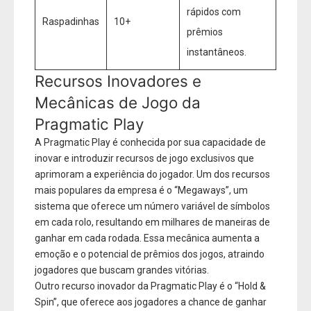
rápidos com
Raspadinhas
10+
prêmios
instantâneos.
Recursos Inovadores e
Mecânicas de Jogo da
Pragmatic Play
A Pragmatic Play é conhecida por sua capacidade de
inovar e introduzir recursos de jogo exclusivos que
aprimoram a experiência do jogador. Um dos recursos
mais populares da empresa é o “Megaways”, um
sistema que oferece um número variável de símbolos
em cada rolo, resultando em milhares de maneiras de
ganhar em cada rodada. Essa mecânica aumenta a
emoção e o potencial de prêmios dos jogos, atraindo
jogadores que buscam grandes vitórias.
Outro recurso inovador da Pragmatic Play é o “Hold &
Spin”, que oferece aos jogadores a chance de ganhar