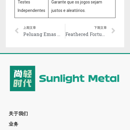
Testes
Garante que os jogos sejam
Independentes
justos e aleatórios.
上期文章
下期文章
Peluang Emas Menanti Uji Coba pragmatic play & Raih Keuntungan Maksimal di Situs Judi Online Terkemu
Feathered Fortunes Unveiled Exploring the World of desi play casino
关于我们
业务