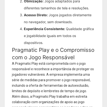
Otimização:
Jogos adaptados para
diferentes tamanhos de tela e resoluções.
Acesso Direto:
Jogos jogados diretamente
no navegador, sem downloads.
Experiência Consistente:
Qualidade gráfica
e jogabilidade iguais em todos os
dispositivos.
Pragmatic Play e o Compromisso
com o Jogo Responsável
A Pragmatic Play está comprometida com o jogo
responsável e reconhece a importância de proteger os
jogadores vulneráveis. A empresa implementa uma
série de medidas para promover o jogo responsável,
incluindo a oferta de ferramentas de autoexclusão,
limites de depósito e lembretes de tempo de jogo.
Além disso, a Pragmatic Play trabalha em estreita
colaboração com organizações de apoio ao jogo