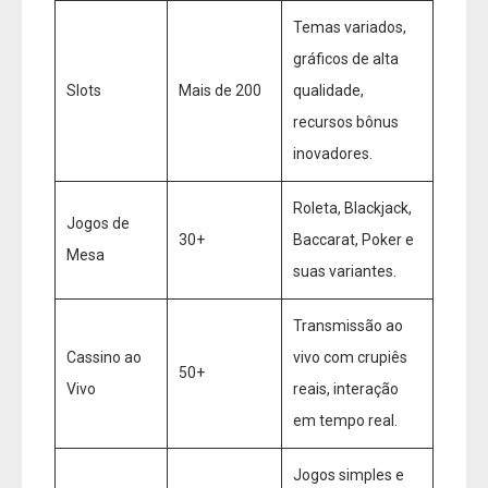
Temas variados,
gráficos de alta
Slots
Mais de 200
qualidade,
recursos bônus
inovadores.
Roleta, Blackjack,
Jogos de
30+
Baccarat, Poker e
Mesa
suas variantes.
Transmissão ao
Cassino ao
vivo com crupiês
50+
Vivo
reais, interação
em tempo real.
Jogos simples e