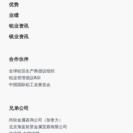
优势
业绩
铝业资讯
镁业资讯
合作伙伴
全球铝箔生产商倡议组织
铝业管理倡议ASI
中国国际铝工业展览会
兄弟公司
尚轻金属咨询公司（加拿大）
北京海蓝前景金属贸易有限公司