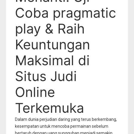
Coba pragmatic
play & Raih
Keuntungan
Maksimal di
Situs Judi
Online
Terkemuka
Dalam dunia perjudian daring yang terus berkembang,
kesempatan untuk mencoba permainan sebelum
bertaruh dengan uang sungguhan menjadi semakin