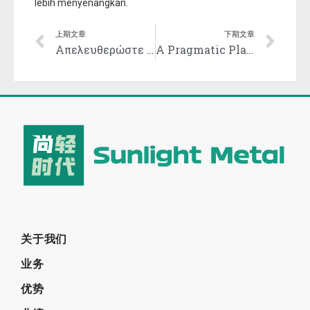
lebih menyenangkan.
上期文章
下期文章
Απελευθερώστε τη διασκέδαση Εξερευνήστε τον κόσμο των παιχνιδιών pragmatic play demo και διεκδικήστε
A Pragmatic Play redefine a experiência de jogos de azar online com seus títulos inovadores e emocio
关于我们
业务
优势