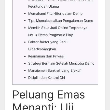
Keuntungan Utama
Memahami Fitur-fitur dalam Demo
Tips Memaksimalkan Pengalaman Demo
Memilih Situs Judi Online Terpercaya
untuk Demo Pragmatic Play
Faktor-faktor yang Perlu
Dipertimbangkan
Keamanan dan Privasi
Strategi Bermain Setelah Mencoba Demo
Manajemen Bankroll yang Efektif
Disiplin dan Kontrol Diri
Peluang Emas
Menanti: Uji