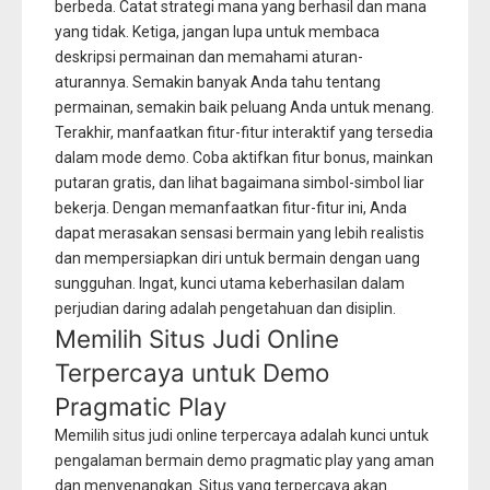
berbeda. Catat strategi mana yang berhasil dan mana
yang tidak. Ketiga, jangan lupa untuk membaca
deskripsi permainan dan memahami aturan-
aturannya. Semakin banyak Anda tahu tentang
permainan, semakin baik peluang Anda untuk menang.
Terakhir, manfaatkan fitur-fitur interaktif yang tersedia
dalam mode demo. Coba aktifkan fitur bonus, mainkan
putaran gratis, dan lihat bagaimana simbol-simbol liar
bekerja. Dengan memanfaatkan fitur-fitur ini, Anda
dapat merasakan sensasi bermain yang lebih realistis
dan mempersiapkan diri untuk bermain dengan uang
sungguhan. Ingat, kunci utama keberhasilan dalam
perjudian daring adalah pengetahuan dan disiplin.
Memilih Situs Judi Online
Terpercaya untuk Demo
Pragmatic Play
Memilih situs judi online terpercaya adalah kunci untuk
pengalaman bermain demo pragmatic play yang aman
dan menyenangkan. Situs yang terpercaya akan