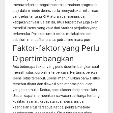
menawarkan berbagai macam permainan pragmatic
play dalam mode demo, serta menyediakan informasi
yang jelas tentang RTP, aturan permainan, dan
kebijakan privasi. Selain itu, situs terpercaya juga akan
memiliki lisensi yang valid dari otoritas perjudian yang
terkemuka. Pastikan untuk selalu melakukan riset
sebelum mendaftar di situs judi online mana pun.
Faktor-faktor yang Perlu
Dipertimbangkan
Ada beberapa faktor yang perlu dipertimbangkan saat
memilih situs judi online terpercaya. Pertama, periksa
lisensi situs tersebut. Lisensi menunjukkan bahwa situs
tersebut diatur dan diawasi oleh otoritas perjudian
yang terkemuka. Kedua, baca ulasan dari pemain lain.
Ulasan dapat memberikan wawasan berharga tentang
kualitas layanan, kecepatan pembayaran, dan
keandalan situs tersebut. Ketiga, periksa metode