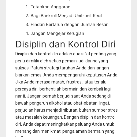
Tetapkan Anggaran
Bagi Bankroll Menjadi Unit-unit Kecil
Hindari Bertaruh dengan Jumlah Besar
Jangan Mengejar Kerugian
Disiplin dan Kontrol Diri
Disiplin dan kontrol diri adalah dua sifat penting yang
perlu dimiliki oleh setiap pemain judi daring yang
sukses. Patuhi strategi taruhan Anda dan jangan
biarkan emosi Anda mempengaruhi keputusan Anda.
Jika Anda merasa marah, frustrasi, atau terlalu
percaya diri, berhentilah bermain dan kembali lagi
nanti. Jangan pernah berjudi saat Anda sedang di
bawah pengaruh alkohol atau obat-obatan. Ingat,
perjudian harus menjadi hiburan, bukan sumber stres
atau masalah keuangan. Dengan disiplin dan kontrol
diri, Anda dapat meningkatkan peluang Anda untuk
menang dan menikmati pengalaman bermain yang