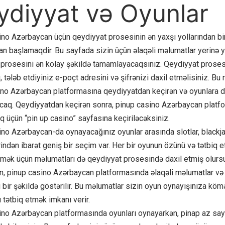
ydiyyat və Oyunlar
no Azərbaycan üçün qeydiyyat prosesinin ən yaxşı yollarından biri
n başlamaqdir. Bu sayfada sizin üçün əlaqəli məlumatlar yerinə yet
prosesini ən kolay şəkildə tamamlayacaqsınız. Qeydiyyat prosesi
, tələb etdiyiniz e-poçt adresini və şifrənizi daxil etməlisiniz. Bu
ino Azərbaycan platformasına qeydiyyatdan keçirən və oyunlara d
acaq. Qeydiyyatdan keçirən sonra, pinup casino Azərbaycan platf
q üçün “pin up casino” sayfasına keçiriləcəksiniz.
no Azərbaycan-da oynayacağınız oyunlar arasında slotlar, blackja
rindən ibarət geniş bir seçim var. Her bir oyunun özünü və tətbiq
tmək üçün məlumatları də qeydiyyat prosesində daxil etmiş olurs
, pinup casino Azərbaycan platformasında əlaqəli məlumatlar və s
 bir şəkildə göstərilir. Bu məlumatlar sizin oyun oynayışınıza köm
 tətbiq etmək imkanı verir.
ino Azərbaycan platformasında oyunları oynayarkən, pinap az sa