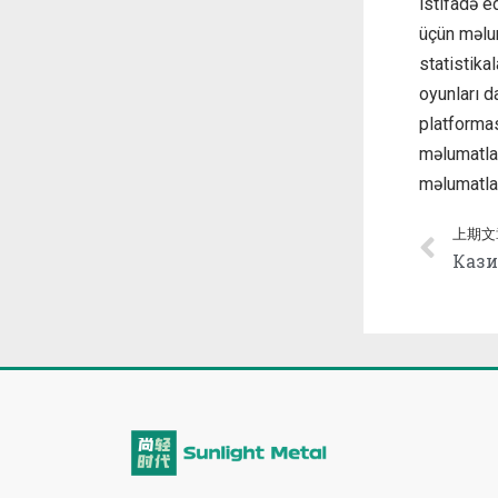
istifadə e
üçün məlum
statistika
oyunları d
platformas
məlumatlar
məlumatla
上期文