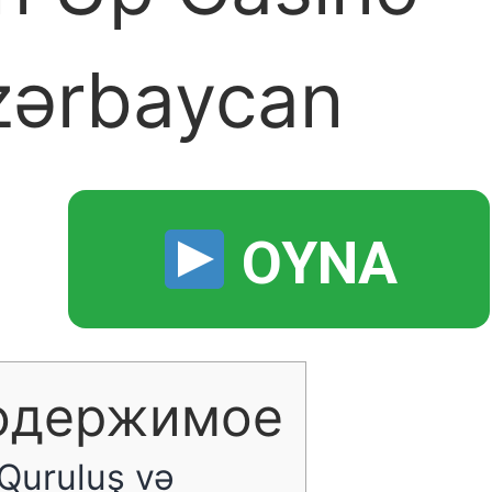
zərbaycan
OYNA
одержимое
Quruluş və