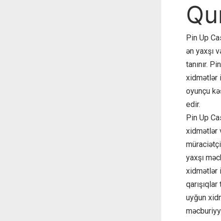
Qu
Pin Up Cas
ən yaxşı v
tanınır. P
xidmətlər 
oyunçu kəş
edir.
Pin Up Ca
xidmətlər 
müraciətçi
yaxşı məcb
xidmətlər 
qarışıqlar
uyğun xidm
məcburiyyə