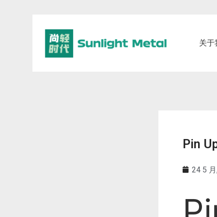
关于
Pin U
24 5 月
Pi