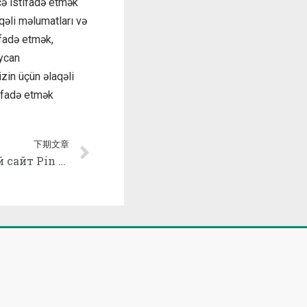
cə istifadə etmək
aqəli məlumatları və
ifadə etmək,
aycan
zin üçün əlaqəli
tifadə etmək
下期文章
казино – Официальный сайт Pin Up Casino вход на зеркало.533 (2)