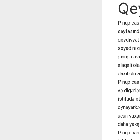
Qe
Pinup casi
sayfasında
qeydiyyat 
soyadınızı
pinup cas
əlaqəli ol
daxil olma
Pinup casi
və digərlə
istifadə e
oynayarkən
üçün yaxşı
daha yaxşı
Pinup cas