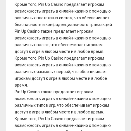
Кроме того, Pin Up Casino предлагает игрокам
возможность играть в онлайн-казино с помощью
различных платежных систем, что обеспечивает
безопасность и конфиденциальность транзакций.
Pin Up Casino также предлагает игрокам
возможность играть в онлайн-казино с помощью
различных валют, что обеспечивает игрокам
доступ к игре в любом месте и в любое время.
Кроме того, Pin Up Casino предлагает игрокам
возможность играть в онлайн-казино с помощью
различных языковых версий, что обеспечивает
игрокам доступ к игре в любом месте и в любое
время.
Pin Up Casino также предлагает игрокам
возможность играть в онлайн-казино с помощью
различных типов игр, что обеспечивает игрокам
доступ к игре в любом месте и в любое время.
Кроме того, Pin Up Casino предлагает игрокам
возможность играть в онлайн-казино с помощью