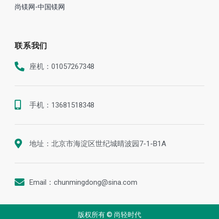
尚镁网-中国镁网
联系我们
座机：01057267348
手机：13681518348
地址：北京市海淀区世纪城晴波园7-1-B1A
Email：chunmingdong@sina.com
版权所有 © 尚轻时代