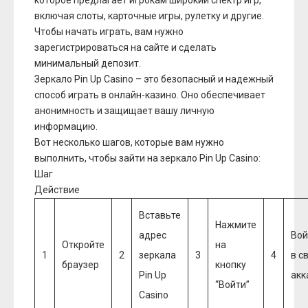
которое предлагает игрокам широкий спектр игр,
включая слоты, карточные игры, рулетку и другие.
Чтобы начать играть, вам нужно
зарегистрироваться на сайте и сделать
минимальный депозит.
Зеркало Pin Up Casino – это безопасный и надежный
способ играть в онлайн-казино. Оно обеспечивает
анонимность и защищает вашу личную
информацию.
Вот несколько шагов, которые вам нужно
выполнить, чтобы зайти на зеркало Pin Up Casino:
Шаг
Действие
Вставьте
Нажмите
адрес
Вой
Откройте
на
1
2
зеркала
3
4
в с
браузер
кнопку
Pin Up
акк
“Войти”
Casino