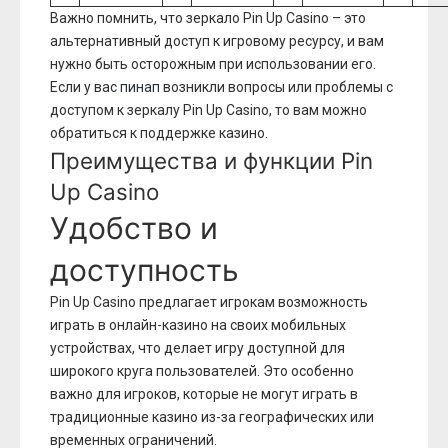
Важно помнить, что зеркало Pin Up Casino – это
альтернативный доступ к игровому ресурсу, и вам
нужно быть осторожным при использовании его.
Если у вас
пинап
возникли вопросы или проблемы с
доступом к зеркалу Pin Up Casino, то вам можно
обратиться к поддержке казино.
Преимущества и функции Pin
Up Casino
Удобство и
доступность
Pin Up Casino предлагает игрокам возможность
играть в онлайн-казино на своих мобильных
устройствах, что делает игру доступной для
широкого круга пользователей. Это особенно
важно для игроков, которые не могут играть в
традиционные казино из-за географических или
временных ограничений.