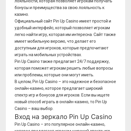
лояльности, которая позволяет игрокам получать
бонусы и преимущества за свою лояльность к
казино.
Официальный сайт Pin Up Casino имеет простой и
удобный интерфейс, который позволяет игрокам
легко найти игру, которая им интересна. Сайт также
имеет мобильную версию, что делает его
доступным для игроков, которые предпочитают
играть на мобильных устройствах.
Pin Up Casino также предлагает 24/7 поддержку,
которая поможет игрокам решить любые вопросы
или проблемы, которые они могут иметь.
В целом, Pin Up Casino – это надежное и безопасное
онлайн-казино, которое предлагает широкий
спектр игр и бонусов для игроков. Если вы ищете
новый способ играть в онлайн-казино, то Pin Up
Casino – ваш выбор.
Вход на зеркало Pin Up Casino
Pin Up Casino – это популярное онлайн-казино,