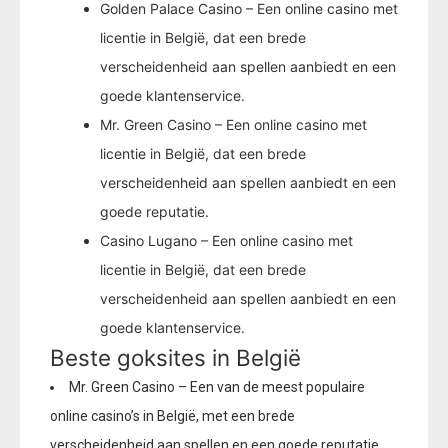
Golden Palace Casino – Een online casino met
licentie in België, dat een brede
verscheidenheid aan spellen aanbiedt en een
goede klantenservice.
Mr. Green Casino – Een online casino met
licentie in België, dat een brede
verscheidenheid aan spellen aanbiedt en een
goede reputatie.
Casino Lugano – Een online casino met
licentie in België, dat een brede
verscheidenheid aan spellen aanbiedt en een
goede klantenservice.
Beste goksites in België
Mr. Green Casino – Een van de meest populaire
online casino’s in België, met een brede
verscheidenheid aan spellen en een goede reputatie.