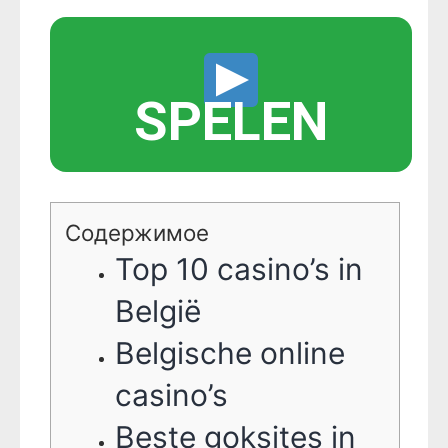
SPELEN
Содержимое
Top 10 casino’s in
België
Belgische online
casino’s
Beste goksites in