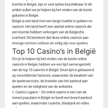
licentie in België, zijn er veel opties beschikbaar. In dit
artikel zullen we je helpen bij het vinden van de beste
goksites in België.
België is een land met een lange traditie in gokken en
casino’s. Het land heeft een aantal online casino’s die
een licentie hebben verkregen van de Belgische
overheid. Dit betekent dat deze online casino’s aan
strenge normen voldoen en veilig zijn voor spelers.
Top 10 Casino’s in België
Om je te helpen bij het vinden van de beste online
casino’s in België, hebben we een lijst samengesteld
van de top 10 casino’s in België. Deze lijst is gebaseerd
op verschillende factoren, waaronder de kwaliteit van
de spelerservicen, de breedte van het aanbod aan
spellen en de veiligheid van de websites.
1. Casino Lugano – Dit online casino is een van de
meest populaire in België en biedt een breed aanbod
aan spellen, waaronder roulette, blackjack en video