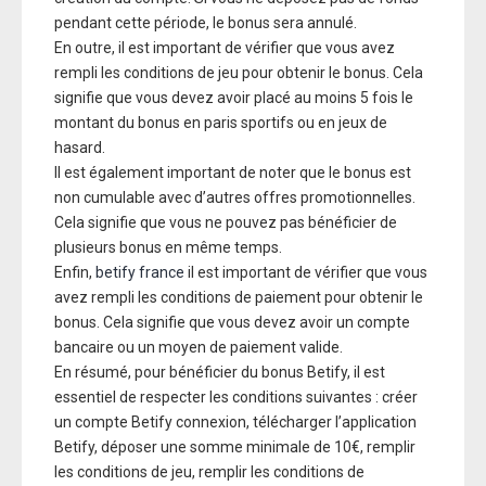
pendant cette période, le bonus sera annulé.
En outre, il est important de vérifier que vous avez
rempli les conditions de jeu pour obtenir le bonus. Cela
signifie que vous devez avoir placé au moins 5 fois le
montant du bonus en paris sportifs ou en jeux de
hasard.
Il est également important de noter que le bonus est
non cumulable avec d’autres offres promotionnelles.
Cela signifie que vous ne pouvez pas bénéficier de
plusieurs bonus en même temps.
Enfin,
betify france
il est important de vérifier que vous
avez rempli les conditions de paiement pour obtenir le
bonus. Cela signifie que vous devez avoir un compte
bancaire ou un moyen de paiement valide.
En résumé, pour bénéficier du bonus Betify, il est
essentiel de respecter les conditions suivantes : créer
un compte Betify connexion, télécharger l’application
Betify, déposer une somme minimale de 10€, remplir
les conditions de jeu, remplir les conditions de