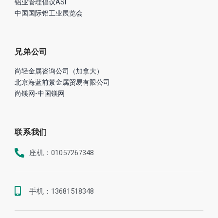
铝业管理倡议ASI
中国国际铝工业展览会
兄弟公司
尚轻金属咨询公司（加拿大）
北京海蓝前景金属贸易有限公司
尚镁网-中国镁网
联系我们
座机：01057267348
手机：13681518348