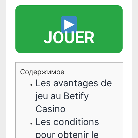
JOUER
Содержимое
Les avantages de
jeu au Betify
Casino
Les conditions
pour obtenir le