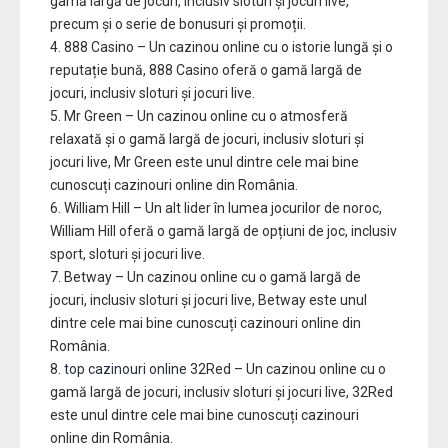
gamă largă de jocuri, inclusiv sloturi și jocuri live,
precum și o serie de bonusuri și promoții.
4. 888 Casino – Un cazinou online cu o istorie lungă și o
reputație bună, 888 Casino oferă o gamă largă de
jocuri, inclusiv sloturi și jocuri live.
5. Mr Green – Un cazinou online cu o atmosferă
relaxată și o gamă largă de jocuri, inclusiv sloturi și
jocuri live, Mr Green este unul dintre cele mai bine
cunoscuți cazinouri online din România.
6. William Hill – Un alt lider în lumea jocurilor de noroc,
William Hill oferă o gamă largă de opțiuni de joc, inclusiv
sport, sloturi și jocuri live.
7. Betway – Un cazinou online cu o gamă largă de
jocuri, inclusiv sloturi și jocuri live, Betway este unul
dintre cele mai bine cunoscuți cazinouri online din
România.
8.
top cazinouri online
32Red – Un cazinou online cu o
gamă largă de jocuri, inclusiv sloturi și jocuri live, 32Red
este unul dintre cele mai bine cunoscuți cazinouri
online din România.