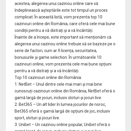
acestea, alegerea unui cazinou online care să
îndeplinească așteptările este tot timpul un proces
complicat. În această listă, vom prezenta top 10
cazinouri online din România, care oferă cele mai bune
condiții pentru a vă distrați și a vă încântăți.
Înainte de a începe, este important să menționăm că
alegerea unui cazinou online trebuie să se bazeze pe o
serie de factori, cum ar fi licența, securitatea,
bonusurile și game selection. În următoarele 10
cazinouri online, vom prezenta cele mai bune opțiuni
pentru a vă distrați și a vă încântăți.
Top 10 cazinouri online din România:
1. NetBet – Unul dintre cele mai mari și mai bine
cunoscuți cazinouri online din România, NetBet oferă o
gamă largă de jocuri, inclusiv sloturi și jocuri live.
2. Bet365 – Un alt lider în lumea jocurilor de noroc,
Bet365 oferă o gamă largă de opțiuni de joc, inclusiv
sport, sloturi și jocuri live.
3. Unibet – Un cazinou online popular, Unibet oferă o