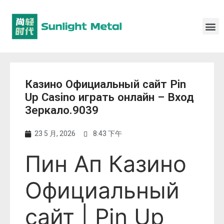
Казино Официальный сайт Pin
Up Casino играть онлайн – Вход
Зеркало.9039
23 5 月, 2026
8:43 下午
Пин Ап Казино
Официальный
сайт | Pin Up