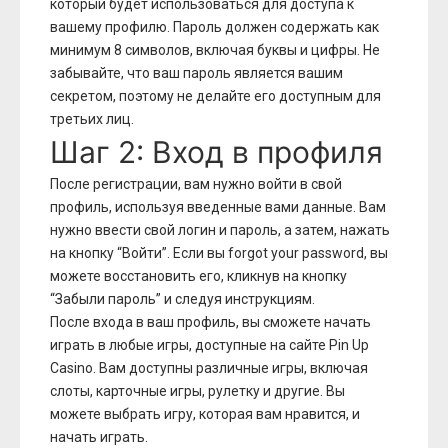
который будет использоваться для доступа к
вашему профилю. Пароль должен содержать как
минимум 8 символов, включая буквы и цифры. Не
забывайте, что ваш пароль является вашим
секретом, поэтому не делайте его доступным для
третьих лиц.
Шаг 2: Вход в профиля
После регистрации, вам нужно войти в свой
профиль, используя введенные вами данные. Вам
нужно ввести свой логин и пароль, а затем, нажать
на кнопку “Войти”. Если вы forgot your password, вы
можете восстановить его, кликнув на кнопку
“Забыли пароль” и следуя инструкциям.
После входа в ваш профиль, вы сможете начать
играть в любые игры, доступные на сайте Pin Up
Casino. Вам доступны различные игры, включая
слоты, карточные игры, рулетку и другие. Вы
можете выбрать игру, которая вам нравится, и
начать играть.