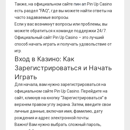
Также, на официальном сайте
пин ап
Pin Up Casino
есть раздел “FAQ”, где вы можете найти ответы на
часто задаваемые вопросы.
Если у вас возникнут вопросы или проблемы, вы
можете обратиться к команде поддержки 24/7.
Официальный сайт Pin Up Casino – это лучший
способ начать играть и получать удовольствие от
игр.
Вход в Казино: Как
Зарегистрироваться и Начать
Играть
Для начала, вам нужно зарегистрироваться на
официальном сайте Pin Up Casino. Перейдите на
сайт, кликнув на кнопку “Зарегистрироваться” в
верхнем правом углу экрана. Затем, введите свои
личные данные, включая имя, фамилию, дату
рождения и адрес электронной почты.
Важно! Вам нужно выбрать сложный пароль,