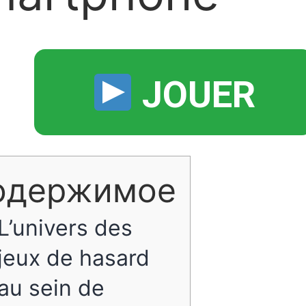
JOUER
одержимое
L’univers des
jeux de hasard
au sein de