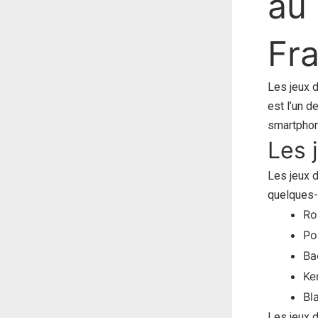
au 
Fr
Les jeux d
est l’un 
smartphon
Les 
Les jeux d
quelques-
Ro
Po
Ba
Ke
Bl
Les jeux d