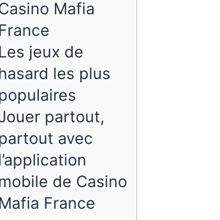
Casino Mafia
France
Les jeux de
hasard les plus
populaires
Jouer partout,
partout avec
l’application
mobile de Casino
Mafia France