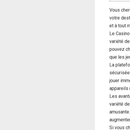
Vous cher
votre dest
et à tout
Le Casino
variété de
pouvez ch
que les je
La platef
sécurisée
jouer imm
appareils 
Les avant
variété de
amusante.
augmenter
Si vous ch