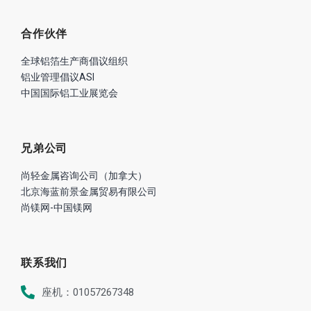
合作伙伴
全球铝箔生产商倡议组织
铝业管理倡议ASI
中国国际铝工业展览会
兄弟公司
尚轻金属咨询公司（加拿大）
北京海蓝前景金属贸易有限公司
尚镁网-中国镁网
联系我们
座机：01057267348