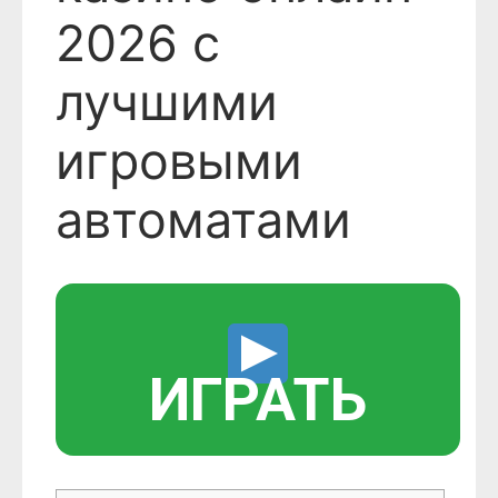
2026 с
лучшими
игровыми
автоматами
ИГРАТЬ