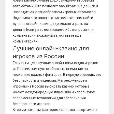
новые казино онлайн 2026 с лучшими игровыми
автоматами. Это позволит вам играть на деньги и
насладиться разнообразием игровых автоматов.
Надеемся, что наша статья поможет вам найти
лучшее онлайн-казино, где можно играть на
деньги. Если у вас есть какие-либо вопросы или
комментарии, пожалуйста, оставьте их в
комментариях.
Лучшие онлайн-казино для
игроков из России
Если вы ищете лучшие онлайн-казино для игроков
из России, вам нужно обратить внимание на
несколько важных факторов. В первую очередь, это
безопасность и лицензия. Мы рекомендуем
игрокам из России выбирать казино, которые
имеют международную лицензию и используют
современные технологии для обеспечения
безопасности игроков.
Вторым важным фактором является ассортимент