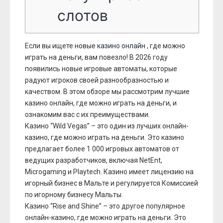
слотов
Если вы ищете новые
казино онлайн
, где можно
играть на деньги, вам повезло! В 2026 году
появились новые игровые автоматы, которые
радуют игроков своей разнообразностью и
качеством. В этом обзоре мы рассмотрим лучшие
казино онлайн, где можно играть на деньги, и
ознакомим вас с их преимуществами.
Казино “Wild Vegas” – это один из лучших онлайн-
казино, где можно играть на деньги. Это казино
предлагает более 1 000 игровых автоматов от
ведущих разработчиков, включая NetEnt,
Microgaming и Playtech. Казино имеет лицензию на
игорный бизнес в Мальте и регулируется Комиссией
по игорному бизнесу Мальты.
Казино “Rise and Shine” – это другое популярное
онлайн-казино, где можно играть на деньги. Это