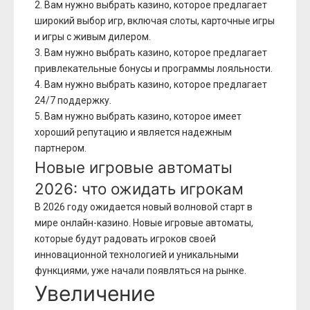
2. Вам нужно выбрать казино, которое предлагает
широкий выбор игр, включая слоты, карточные игры
и игры с живым дилером.
3. Вам нужно выбрать казино, которое предлагает
привлекательные бонусы и программы лояльности.
4. Вам нужно выбрать казино, которое предлагает
24/7 поддержку.
5. Вам нужно выбрать казино, которое имеет
хороший репутацию и является надежным
партнером.
Новые игровые автоматы
2026: что ожидать игрокам
В 2026 году ожидается новый волновой старт в
мире онлайн-казино. Новые игровые автоматы,
которые будут радовать игроков своей
инновационной технологией и уникальными
функциями, уже начали появляться на рынке.
Увеличение