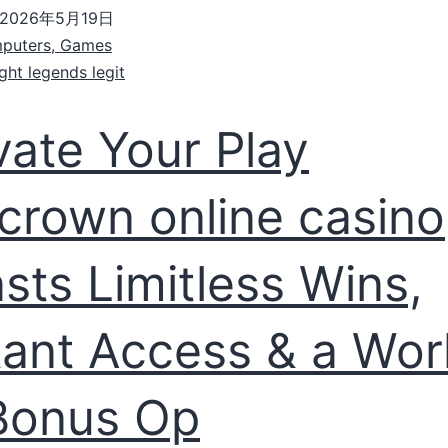
2026年5月19日
puters, Games
light legends legit
vate Your Play
crown online casino
sts Limitless Wins,
tant Access & a Wor
Bonus Op