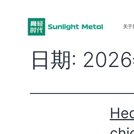
关于
日期:
202
Hed
chi