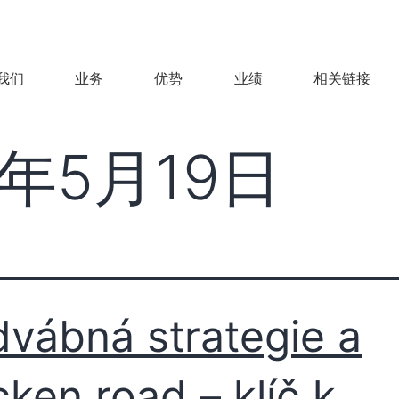
我们
业务
优势
业绩
相关链接
6年5月19日
vábná strategie a
cken road – klíč k