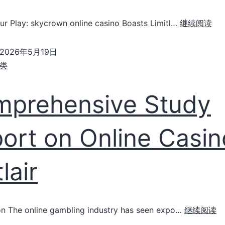
ur Play: skycrown online casino Boasts Limitl…
继续阅读
2026年5月19日
类
prehensive Study
ort on Online Casin
lair
on The online gambling industry has seen expo…
继续阅读