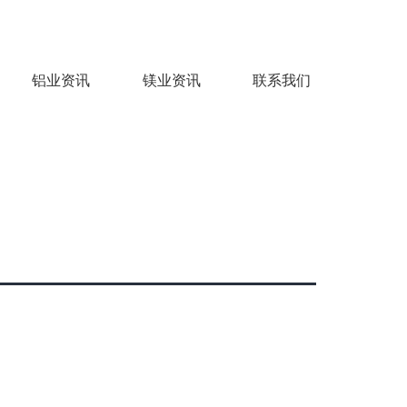
铝业资讯
镁业资讯
联系我们