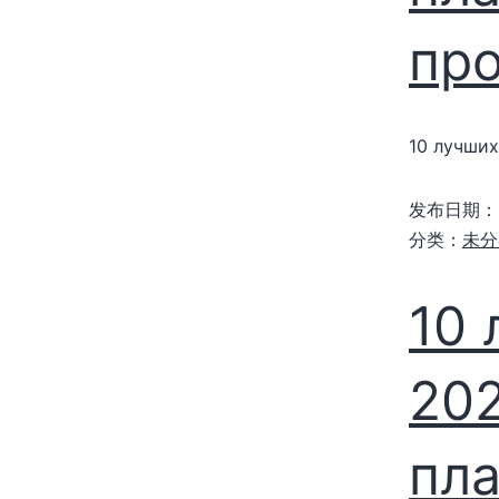
пр
10 лучших
发布日期：
分类：
未分
10 
20
пл