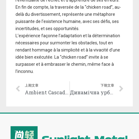
l’éventualité de l’échec et d’apprendre de ses erreurs.
En fin de compte, la traversée de la “chicken road”, au-
delà du divertissement, représente une métaphore
puissante de l’existence humaine, avec ses défis, ses
incertitudes, et ses opportunités.
L’expérience façonne l’adaptation et la détermination
nécessaires pour surmonter les obstacles, tout en
rendant hommage à la simplicité et à la vivacité d’une
idée bien exécutée. La “chicken road” invite à se
surpasser et à embrasser le chemin, même face à
l’inconnu.
上期文章
下期文章
Ambient Cascade and the Thrilling Plinko Experience for Players
Динамічна урбанізація азарту в rino casino ua – зустрічай нову реальність гри