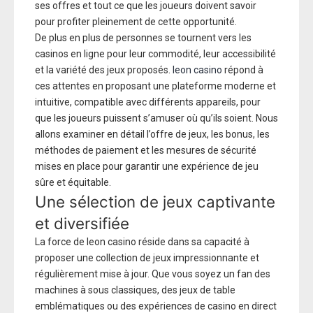
ses offres et tout ce que les joueurs doivent savoir
pour profiter pleinement de cette opportunité.
De plus en plus de personnes se tournent vers les
casinos en ligne pour leur commodité, leur accessibilité
et la variété des jeux proposés.
leon casino
répond à
ces attentes en proposant une plateforme moderne et
intuitive, compatible avec différents appareils, pour
que les joueurs puissent s’amuser où qu’ils soient. Nous
allons examiner en détail l’offre de jeux, les bonus, les
méthodes de paiement et les mesures de sécurité
mises en place pour garantir une expérience de jeu
sûre et équitable.
Une sélection de jeux captivante
et diversifiée
La force de leon casino réside dans sa capacité à
proposer une collection de jeux impressionnante et
régulièrement mise à jour. Que vous soyez un fan des
machines à sous classiques, des jeux de table
emblématiques ou des expériences de casino en direct