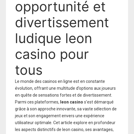
opportunité et
divertissement
ludique leon
casino pour
tous
Le monde des casinos en ligne est en constante
évolution, offrant une multitude d’options aux joueurs
en quête de sensations fortes et de divertissement.
Parmi ces plateformes,
leon casino
s’est démarqué
grâce à son approche innovante, sa vaste sélection de
jeux et son engagement envers une expérience
utilisateur optimale. Cet article explore en profondeur
les aspects distinctifs de leon casino, ses avantages,