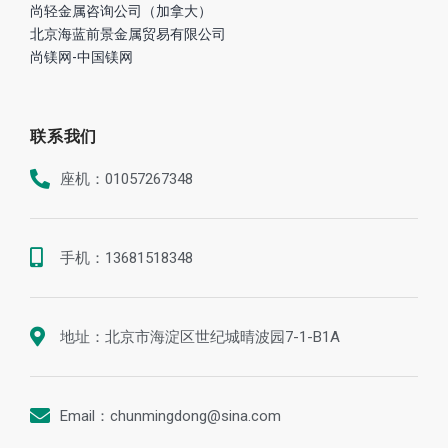
尚轻金属咨询公司（加拿大）
北京海蓝前景金属贸易有限公司
尚镁网-中国镁网
联系我们
座机：01057267348
手机：13681518348
地址：北京市海淀区世纪城晴波园7-1-B1A
Email：chunmingdong@sina.com