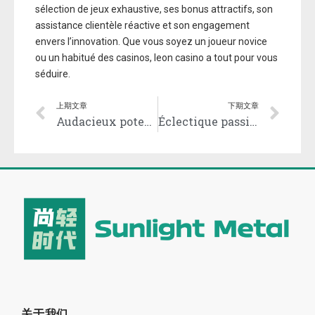
sélection de jeux exhaustive, ses bonus attractifs, son
assistance clientèle réactive et son engagement
envers l’innovation. Que vous soyez un joueur novice
ou un habitué des casinos, leon casino a tout pour vous
séduire.
上期文章
下期文章
Audacieux potentiel et prestige du casino leon
Éclectique passion, lexcitation des jeux chez leon casino
关于我们