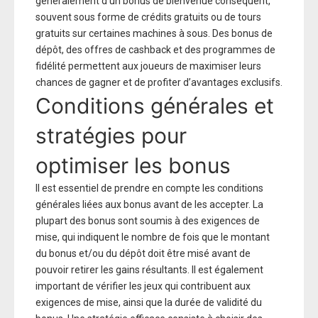
généralement d’un bonus de bienvenue conséquent,
souvent sous forme de crédits gratuits ou de tours
gratuits sur certaines machines à sous. Des bonus de
dépôt, des offres de cashback et des programmes de
fidélité permettent aux joueurs de maximiser leurs
chances de gagner et de profiter d’avantages exclusifs.
Conditions générales et
stratégies pour
optimiser les bonus
Il est essentiel de prendre en compte les conditions
générales liées aux bonus avant de les accepter. La
plupart des bonus sont soumis à des exigences de
mise, qui indiquent le nombre de fois que le montant
du bonus et/ou du dépôt doit être misé avant de
pouvoir retirer les gains résultants. Il est également
important de vérifier les jeux qui contribuent aux
exigences de mise, ainsi que la durée de validité du