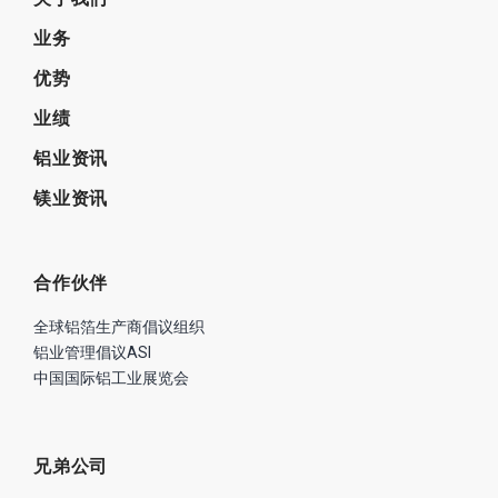
业务
优势
业绩
铝业资讯
镁业资讯
合作伙伴
全球铝箔生产商倡议组织
铝业管理倡议ASI
中国国际铝工业展览会
兄弟公司