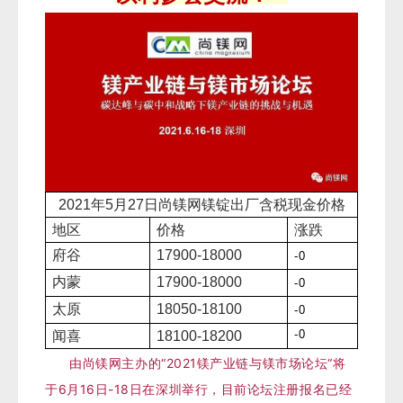
2021年5
月
27
日尚镁网镁锭出厂含税现金价格
地区
价格
涨跌
府谷
17900-18000
-0
内蒙
17900
-18000
-0
太原
18050-18100
-0
-0
闻喜
18100-18200
由尚镁网主办的“2021镁产业链与镁市场论坛“将
于
6月16日-18日
在深圳举行，目前论坛注册报名已经