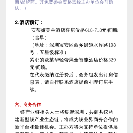
/
商
品牌商。其免费参会资格需经主办单位会前确
认。）
2.
酒店预订：
安蒂娅美兰酒店客房价格618-718元/间晚
（含早）
（地址：深圳宝安区西乡街道水库路108
号，五星级标准）
紧邻的欧莱华轻奢风全智能酒店价格329
元/间晚。
在代表缴纳注册费后，会务组发出订房信
息表，请自行联系酒店提前办理订房手
续。
六、商务合作
镁产业链相关人士将集聚深圳，共商共议构
建新型镁产业生态链，将成为镁业界商务合作的
新平台和最佳机会。主办方将为支持单位提供展