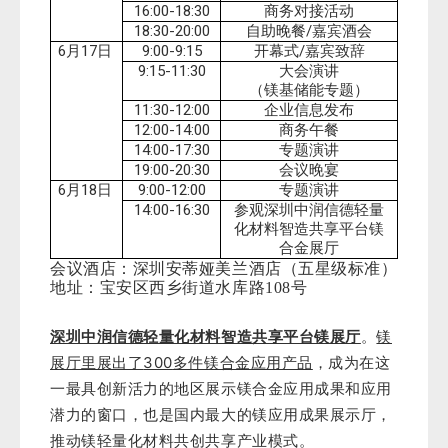
16:00-18:30
商务对接活动
18:30-20:00
/
自助晚餐
嘉宾酒会
6
17
9:00-9:15
/
月
日
开幕式
嘉宾致辞
9:15-11:30
大会演讲
（镁基储能专题）
11:30-12:00
企业信息发布
12:00-14:00
商务午餐
14:00-17:30
专题演讲
19:00-20:30
会议晚宴
6
18
9:00-12:00
月
日
专题演讲
14:00-16:30
参观深圳中润信德轻量
化材料智造共享平台镁
合金展厅
会议酒店：深圳安蒂娅美兰酒店（五星级标准）
地址：宝安区西乡街道水库路108号
深圳中润信德轻量化材料智造共享平台镁展厅
。
镁
300
展厅里展出了
多件镁合金应用产品
，成为在这
一最具创新活力的地区展示镁合金应用成果和应用
潜力的窗口，也是国内最大的镁应用成果展示厅，
推动镁轻量化材料共创共享产业模式。