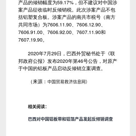
59.17%
产品的倾销幅度为
，但不建议对中国涉
案产品征收临时反倾销税。此次涉案产品不包
括铝塑复合板。涉案产品的南共市税号（南方
7606.11.90
7606.12.90
共同市场）为
、
、
7606.91.00
7606.92.00
7607.11.90
、
、
和
7607.19.90
。
2020
7
29
年
月
日，巴西外贸秘书处于《联
2020
46
邦政府公报》发布
年第
号公告，对原产
于中国的铝板产品启动反倾销立案调查。
中国贸易救济信息网）
（来源：
相关阅读：
巴西对中国铝板带和铝箔产品发起反倾销调查