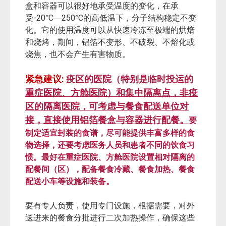
盒和容器可以很好地承受温度的变化，在承
-20
C
250
C
受
°
—
°
的高低温下，分子结构稳定不变
化。它的使用温度可以从快速冷冻至极端的烘焙
和烧烤，期间，铝箔不变形、不破裂、不熔化或
烧焦，也不会产生有害物质。
:
紧急建议
疫区的医院（特别是临时投运的
重症医院、方舱医院）和集中隔离点，非疫
区的隔离医院，可考虑与餐食配送单位对
接，直接使用铝箔餐盒与容器进行配餐。
要
制定适宜封装的食谱，尽可能提供丰富多样的食
物选择，还要考虑医务人员和患者不同的饮食习
惯。最好在重症医院、方舱医院设置相对隔离的
配餐间（区），配备餐
食冷藏、餐食加热、餐食
配送小车等设施和装备。
要有专人负责，使用专门设施，根据需要，对外
送进来的餐食分批进行二次加热操作，确保这些