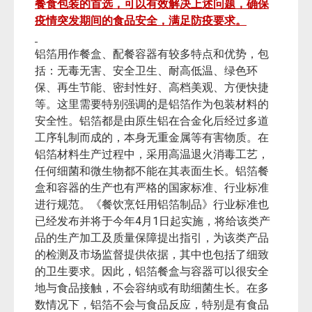
餐食包装的首选，可以有效解决上述问题，确保
疫情突发期间的食品安全，满足防疫要求。
铝箔用作餐盒、配餐容器有较多特点和优势，包
括：无毒无害、安全卫生、耐高低温、绿色环
保、再生节能、密封性好、高档美观、方便快捷
等。这里需要特别强调的是铝箔作为包装材料的
安全性。铝箔都是由原生铝在合金化后经过多道
工序轧制而成的，本身无重金属等有害物质。在
铝箔材料生产过程中，采用高温退火消毒工艺，
任何细菌和微生物都不能在其表面生长。铝箔餐
盒和容器的生产也有严格的国家标准、行业标准
进行规范。《餐饮烹饪用铝箔制品》行业标准也
4
1
已经发布并将于今年
月
日起实施，将给该类产
品的生产加工及质量保障提出指引，为该类产品
的检测及市场监督提供依据，其中也包括了细致
的卫生要求。因此，铝箔餐盒与容器可以很安全
地与食品接触，不会容纳或有助细菌生长。在多
数情况下，铝箔不会与食品反应，特别是有食品