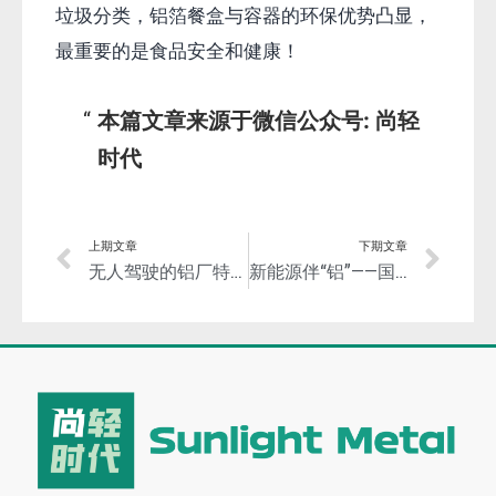
传播！
如果您在这特殊时期对铝箔餐盒与容器及解决方
案有急迫需求，可微信留言，我们帮你对接供应
商和合作伙伴！
推荐阅读：
新“禁塑”政策出台，铝箔将开辟塑料替代新蓝
海！
《餐饮烹饪用铝箔制品》行业标准发布并将实
施！
上海市食品用铝箔制品及容器质量监督抽查结
果：
放心用！
需完善标签标识！
垃圾分类，铝箔餐盒与容器的环保优势凸显，
最重要的是食品安全和健康！
本篇文章来源于微信公众号: 尚轻