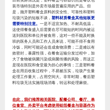
目前实际情况是，塑料餐盒与容器仍然是餐饮包
装市场特别是外卖市场最普遍应用的产品。但
是，抛开塑料餐盒原料的安全性、可靠性和塑料
垃圾污染的短板不谈，
塑料材质餐盒其他短板更
需要特别注意。
一是不适宜加热、不耐高低温，
这使得餐食盛入后需要在尽可能短的时间内被运
送到医院和单位并被食用，这对一些不能及时换
班的医务人员和工作人员来说，可能不得不食用
冷饭，同时可能还会造成食物浪费；二是难以有
效密封，暴露性强，在餐食运输分发过程中，加
大了食物被病菌污染或病菌传播的风险，而这正
是现在医院和食堂最为担心的事情；三是塑料餐
盒在用后收集过程中，不易被压实，垃圾产生量
处理工作量大，占用空间大。非常时期，餐后塑
料垃圾无法实施现场消毒，转运和处理麻烦。
在此，我们推荐相关医院、配餐公司、餐厅、单
位食堂、外卖平台考虑使用铝箔餐盒与容器作为