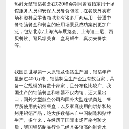
全的解决方案。确诊和疑似病人用餐后，餐具和
剩下的食物应该消毒后运出，以免病毒传播。可
以考虑在医院内或附近设立餐后垃圾加热消毒设
施，比如热封通道或加热箱，加热杀消后运出。
而铝箔不怕加热，加热时候不会析出有毒物质，
污染环境。而塑料餐具则不然。
上述两种铝箔餐盒和容器都属于成熟、可靠产
品，在我国都可以大批量生产，不仅常用于航空
配餐，还越来越多的应用于外卖和餐饮堂食、预
包装食品，烘焙，以及家庭食物料理。其中，可
G20
热封无皱铝箔餐盒在
峰会期间曾被指定用于场
馆服务人员和安保人员餐食包装，在餐饮外卖市
场和滋补品零售领域都有诸多厂商运用；普通中
餐铝箔餐盒和餐盘的应用场景及成功案例更加广
/
泛，包括北京
上海汽车展览会、上海迪士尼、西
贝餐饮、避风塘美食、盒马鲜生、真功夫餐饮