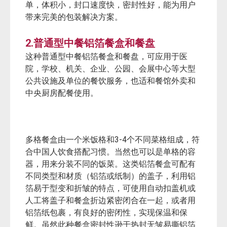
单，体积小，封口速度快，密封性好，能为用户
带来完美的包装解决方案。
2.
普通型中餐铝箔餐盒和餐盘
这种普通型中餐铝箔餐盒和餐盘，可应用于医
院，学校、机关、企业、公园、会展中心等大型
公共设施及单位的餐饮服务，也适和餐馆外卖和
中央厨房配餐使用。
3-4
多格餐盒由一个米饭格和
个不同菜格组成，符
合中国人饮食搭配习惯。当然也可以是单格的容
器，用来分装不同的饭菜。这类铝箔餐盒可配有
不同类型和材质（铝箔或纸制）的盖子，利用铝
箔易于型变和折皱的特点，可使用自动扣盖机或
人工将盖子和餐盒折边紧密闭合在一起，或者用
铝箔纸包裹，有良好的密闭性，实现保温和保
鲜。虽然此种餐盒密封性逊于热封无皱易撕铝箔