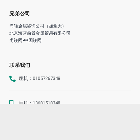
优势
业绩
铝业资讯
镁业资讯
合作伙伴
全球铝箔生产商倡议组织
铝业管理倡议ASI
中国国际铝工业展览会
兄弟公司
尚轻金属咨询公司（加拿大）
北京海蓝前景金属贸易有限公司
尚镁网-中国镁网