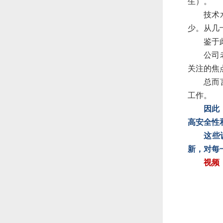
生）。
技术
少。从几
鉴于
公司
关注的焦
总而
工作。
因此
高安全性
这些
新，对每
视频