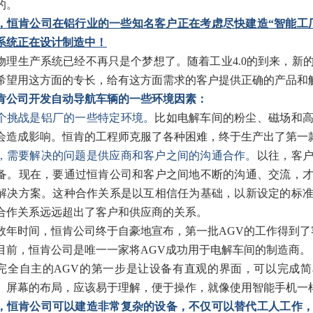
的。
，恒肯公司在铝行业的一些知名客户正在考虑尽快建造“智能工
系统正在设计制造中！
物理生产系统已经不再只是个梦想了。随着工业4.0的到来，新
希望用这方面的专长，给有这方面需求的客户提供正确的产品和
肯公司开发自动导航车辆的一些环境因素：
个挑战是铝厂的一些特定环境。
比如电解车间的粉尘、磁场和
会造成影响。恒肯的工程师克服了各种困难，终于生产出了第一
，需要解决的问题是供应商和客户之间的沟通合作。
以往，客
备。现在，要通过恒肯公司和客户之间地不断的沟通、交流，
解决方案。这种合作关系是以互相信任为基础，以新设定的标
合作关系远远超出了客户和供应商的关系。
数年时间，恒肯公司终于自豪地宣布，第一批AGV的工作得到了客
目前，恒肯公司是唯一一家将AGV成功用于电解车间的制造商。
完全自主的AGV的第一步是让设备有直观的界面，可以完成
、屏幕的布局，应该易于理解，便于操作，就像使用智能手机一
，恒肯公司可以建造非常复杂的设备，不仅可以替代工人工作