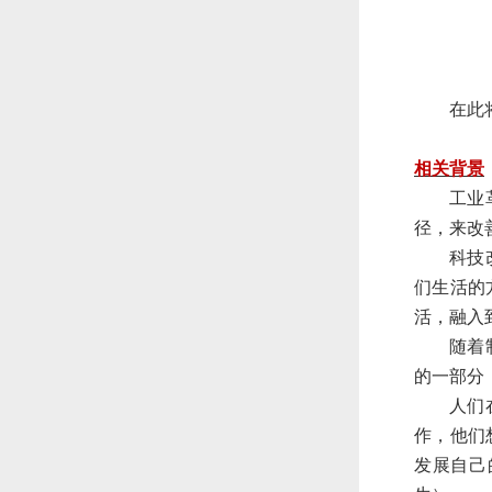
在此
相关背景
工业
径，来改
科技
们生活的
活，融入
随着
的一部分
人们
作，他们
发展自己