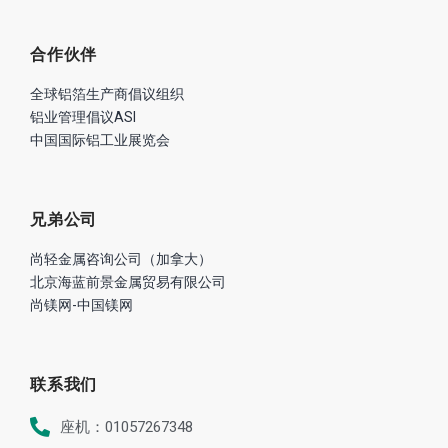
合作伙伴
全球铝箔生产商倡议组织
铝业管理倡议ASI
中国国际铝工业展览会
兄弟公司
尚轻金属咨询公司（加拿大）
北京海蓝前景金属贸易有限公司
尚镁网-中国镁网
联系我们
座机：01057267348