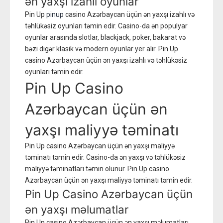
ən yaxşı izahlı oyunlar
Pin Up
pinup
casino Azərbaycan üçün ən yaxşı izahlı və
təhlükəsiz oyunları təmin edir. Casino-da ən populyar
oyunlar arasında slotlar, blackjack, poker, bakarat və
bəzi digər klasik və modern oyunlar yer alır. Pin Up
casino Azərbaycan üçün ən yaxşı izahlı və təhlükəsiz
oyunları təmin edir.
Pin Up Casino
Azərbaycan üçün ən
yaxşı maliyyə təminatı
Pin Up casino Azərbaycan üçün ən yaxşı maliyyə
təminatı təmin edir. Casino-da ən yaxşı və təhlükəsiz
maliyyə təminatları təmin olunur. Pin Up casino
Azərbaycan üçün ən yaxşı maliyyə təminatı təmin edir.
Pin Up Casino Azərbaycan üçün
ən yaxşı məlumatlar
Pin Up casino Azərbaycan üçün ən yaxşı məlumatları