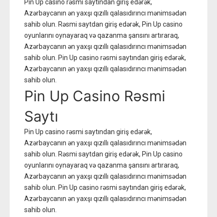
Pin Up casino rəsmi saytından giriş edərək,
Azərbaycanın ən yaxşı qızıllı qalasıdırıncı mənimsədən
sahib olun. Rəsmi saytdan giriş edərək, Pin Up casino
oyunlarını oynayaraq və qazanma şansını artıraraq,
Azərbaycanın ən yaxşı qızıllı qalasıdırıncı mənimsədən
sahib olun. Pin Up casino rəsmi saytından giriş edərək,
Azərbaycanın ən yaxşı qızıllı qalasıdırıncı mənimsədən
sahib olun.
Pin Up Casino Rəsmi
Saytı
Pin Up casino rəsmi saytından giriş edərək,
Azərbaycanın ən yaxşı qızıllı qalasıdırıncı mənimsədən
sahib olun. Rəsmi saytdan giriş edərək, Pin Up casino
oyunlarını oynayaraq və qazanma şansını artıraraq,
Azərbaycanın ən yaxşı qızıllı qalasıdırıncı mənimsədən
sahib olun. Pin Up casino rəsmi saytından giriş edərək,
Azərbaycanın ən yaxşı qızıllı qalasıdırıncı mənimsədən
sahib olun.