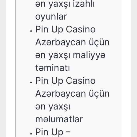
ən yaxşı izahlı
oyunlar
Pin Up Casino
Azərbaycan üçün
ən yaxşı maliyyə
təminatı
Pin Up Casino
Azərbaycan üçün
ən yaxşı
məlumatlar
Pin Up –