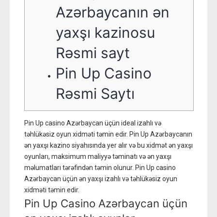
Azərbaycanın ən
yaxşı kazinosu
Rəsmi sayt
Pin Up Casino
Rəsmi Saytı
Pin Up casino Azərbaycan üçün ideal izahlı və
təhlükəsiz oyun xidməti təmin edir. Pin Up Azərbaycanın
ən yaxşı kazino siyahısında yer alır və bu xidmət ən yaxşı
oyunları, maksimum maliyyə təminatı və ən yaxşı
məlumatları tərəfindən təmin olunur. Pin Up casino
Azərbaycan üçün ən yaxşı izahlı və təhlükəsiz oyun
xidməti təmin edir.
Pin Up Casino Azərbaycan üçün