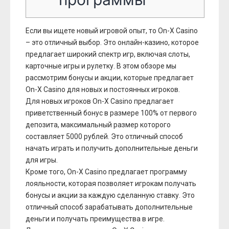
Лояльность
программы
Если вы ищете новый игровой опыт, то On-X Casino
– это отличный выбор. Это онлайн-казино, которое
предлагает широкий спектр игр, включая слоты,
карточные игры и рулетку. В этом обзоре мы
рассмотрим бонусы и акции, которые предлагает
On-X Casino для новых и постоянных игроков.
Для новых игроков On-X Casino предлагает
приветственный бонус в размере 100% от первого
депозита, максимальный размер которого
составляет 5000 рублей. Это отличный способ
начать играть и получить дополнительные деньги
для игры.
Кроме того, On-X Casino предлагает программу
лояльности, которая позволяет игрокам получать
бонусы и акции за каждую сделанную ставку. Это