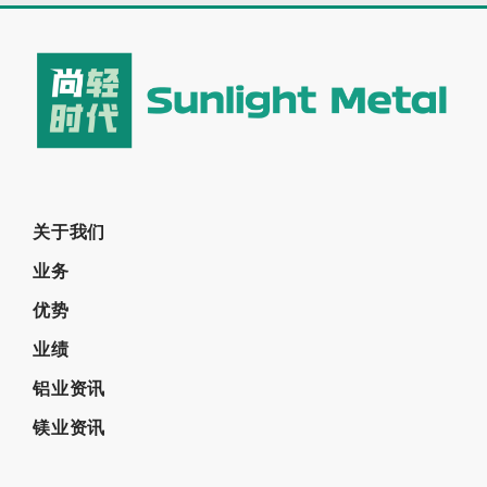
关于我们
业务
优势
业绩
铝业资讯
镁业资讯