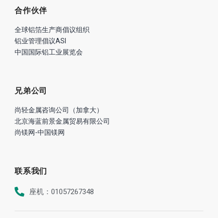
合作伙伴
全球铝箔生产商倡议组织
铝业管理倡议ASI
中国国际铝工业展览会
兄弟公司
尚轻金属咨询公司（加拿大）
北京海蓝前景金属贸易有限公司
尚镁网-中国镁网
联系我们
座机：01057267348