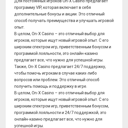
отличный способ зарабатывать дополнительные
деньги и получать преимущества в игре.
Для постоянных игроков On-X Casino предлагает
программу VIP, которая включает в себя
дополнительные бонусы и акции. Это отличный
способ получать преимущества и улучшать игровой
опыт.
В целом, On-X Casino – это отличный выбор для
игроков, которые ищут новый игровой опыт. С его
широким спектром игр, приветственным бонусом и
программой лояльности, это онлайн-казино
предлагает все, что нужно для успешной игры.
Также, On-X Casino предлагает 24/7 поддержку,
чтобы помочь игрокам в случае каких-либо
вопросов или проблем. Это отличный способ
получить помощь и поддержку в игре.
В целом, On-X Casino – это отличный выбор для
игроков, которые ищут новый игровой опыт. С его
широким спектром игр, приветственным бонусом,
программой лояльности и 24/7 поддержкой, это