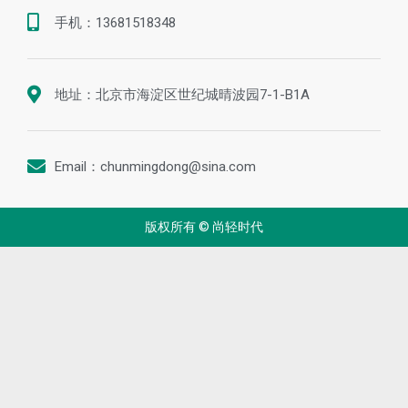
手机：13681518348
地址：北京市海淀区世纪城晴波园7-1-B1A
Email：chunmingdong@sina.com
版权所有 © 尚轻时代