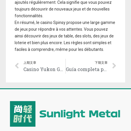
ajoutés régulièrement. Cela signifie que vous pouvez
toujours découvrir de nouveaux jeux et de nouvelles
fonctionnalités.
En résumé, le casino Spinsy propose une large gamme
de jeux pour répondre à vos attentes. Vous pouvez
ainsi découvrir des jeux de table, des slots, des jeux de
loterie et bien plus encore. Les règles sont simples et
faciles à comprendre, même pour les débutants.
上期文章
下期文章
Casino Yukon Gold for Canadian players Popular slots and table games online.1829
Guía completa para jugar a la ruleta en casinos de España