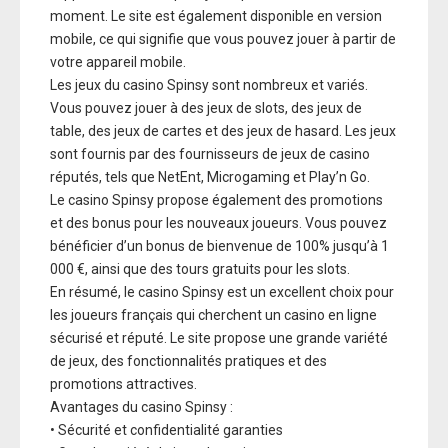
moment. Le site est également disponible en version
mobile, ce qui signifie que vous pouvez jouer à partir de
votre appareil mobile.
Les jeux du casino Spinsy sont nombreux et variés.
Vous pouvez jouer à des jeux de slots, des jeux de
table, des jeux de cartes et des jeux de hasard. Les jeux
sont fournis par des fournisseurs de jeux de casino
réputés, tels que NetEnt, Microgaming et Play’n Go.
Le casino Spinsy propose également des promotions
et des bonus pour les nouveaux joueurs. Vous pouvez
bénéficier d’un bonus de bienvenue de 100% jusqu’à 1
000 €, ainsi que des tours gratuits pour les slots.
En résumé, le casino Spinsy est un excellent choix pour
les joueurs français qui cherchent un casino en ligne
sécurisé et réputé. Le site propose une grande variété
de jeux, des fonctionnalités pratiques et des
promotions attractives.
Avantages du casino Spinsy :
• Sécurité et confidentialité garanties