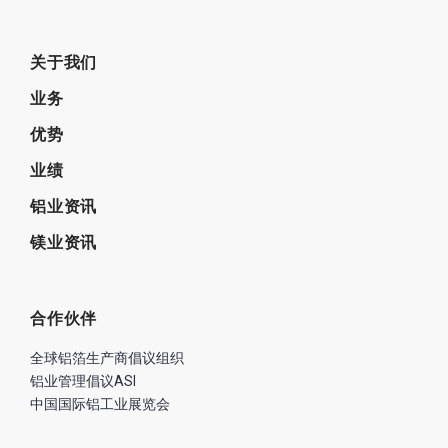
关于我们
业务
优势
业绩
铝业资讯
镁业资讯
合作伙伴
全球铝箔生产商倡议组织
铝业管理倡议ASI
中国国际铝工业展览会