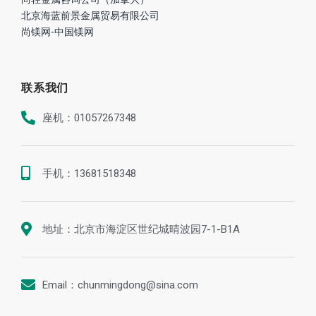
北京海蓝前景金属贸易有限公司
尚镁网-中国镁网
联系我们
座机：01057267348
手机：13681518348
地址：北京市海淀区世纪城晴波园7-1-B1A
Email：chunmingdong@sina.com