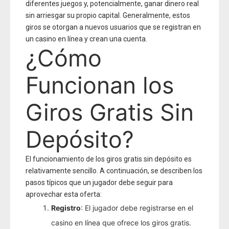
diferentes juegos y, potencialmente, ganar dinero real
sin arriesgar su propio capital. Generalmente, estos
giros se otorgan a nuevos usuarios que se registran en
un casino en línea y crean una cuenta.
¿Cómo
Funcionan los
Giros Gratis Sin
Depósito?
El funcionamiento de los giros gratis sin depósito es
relativamente sencillo. A continuación, se describen los
pasos típicos que un jugador debe seguir para
aprovechar esta oferta:
Registro
: El jugador debe registrarse en el
casino en línea que ofrece los giros gratis.