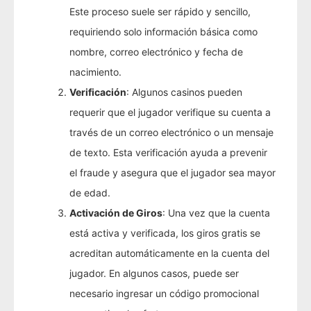
Este proceso suele ser rápido y sencillo,
requiriendo solo información básica como
nombre, correo electrónico y fecha de
nacimiento.
Verificación
: Algunos casinos pueden
requerir que el jugador verifique su cuenta a
través de un correo electrónico o un mensaje
de texto. Esta verificación ayuda a prevenir
el fraude y asegura que el jugador sea mayor
de edad.
Activación de Giros
: Una vez que la cuenta
está activa y verificada, los giros gratis se
acreditan automáticamente en la cuenta del
jugador. En algunos casos, puede ser
necesario ingresar un código promocional