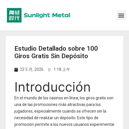
Estudio Detallado sobre 100
Giros Gratis Sin Depósito
22 5 月, 2026
1:18 上午
Introducción
En el mundo de los casinos en línea, los giros gratis son
una de las promociones más atractivas para los
jugadores, especialmente cuando se ofrecen sin la
necesidad de realizar un depósito. Este tipo de
promoción permite a los nuevos usuarios experimentar