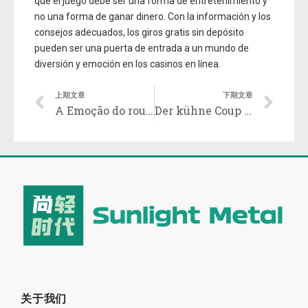
que el juego debe ser una forma de entretenimiento y
no una forma de ganar dinero. Con la información y los
consejos adecuados, los giros gratis sin depósito
pueden ser una puerta de entrada a un mundo de
diversión y emoción en los casinos en línea.
上期文章
下期文章
A Emoção do roulettino Apostas e Ganhos a um Clique.
Der kühne Coup und nomini casino login für fesselnde Spielunterhaltung
关于我们