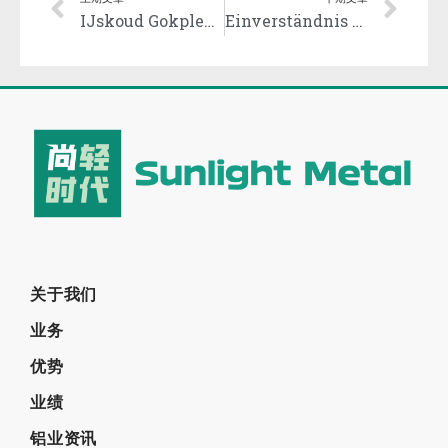
IJskoud Gokplezier beleven bij napoleon games met ultieme spanning
Einverständnis und Gewinnchancen bei nomini im Fokus aktueller Strategien
关于我们
业务
优势
业绩
铝业资讯