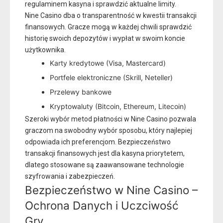
regulaminem kasyna i sprawdzić aktualne limity.
Nine Casino dba o transparentność w kwestii transakcji
finansowych. Gracze mogą w każdej chwili sprawdzić
historię swoich depozytów i wypłat w swoim koncie
użytkownika.
Karty kredytowe (Visa, Mastercard)
Portfele elektroniczne (Skrill, Neteller)
Przelewy bankowe
Kryptowaluty (Bitcoin, Ethereum, Litecoin)
Szeroki wybór metod płatności w Nine Casino pozwala
graczom na swobodny wybór sposobu, który najlepiej
odpowiada ich preferencjom. Bezpieczeństwo
transakcji finansowych jest dla kasyna priorytetem,
dlatego stosowane są zaawansowane technologie
szyfrowania i zabezpieczeń.
Bezpieczeństwo w Nine Casino –
Ochrona Danych i Uczciwość
Gry