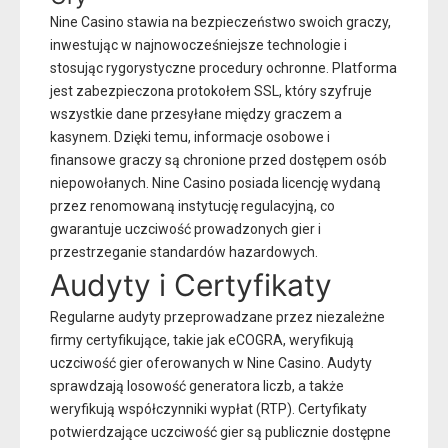
Nine Casino stawia na bezpieczeństwo swoich graczy,
inwestując w najnowocześniejsze technologie i
stosując rygorystyczne procedury ochronne. Platforma
jest zabezpieczona protokołem SSL, który szyfruje
wszystkie dane przesyłane między graczem a
kasynem. Dzięki temu, informacje osobowe i
finansowe graczy są chronione przed dostępem osób
niepowołanych. Nine Casino posiada licencję wydaną
przez renomowaną instytucję regulacyjną, co
gwarantuje uczciwość prowadzonych gier i
przestrzeganie standardów hazardowych.
Audyty i Certyfikaty
Regularne audyty przeprowadzane przez niezależne
firmy certyfikujące, takie jak eCOGRA, weryfikują
uczciwość gier oferowanych w Nine Casino. Audyty
sprawdzają losowość generatora liczb, a także
weryfikują współczynniki wypłat (RTP). Certyfikaty
potwierdzające uczciwość gier są publicznie dostępne