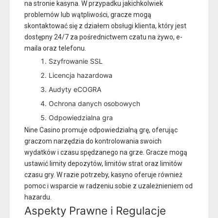
na stronie kasyna. W przypadku jakichkolwiek
problemów lub wątpliwości, gracze mogą
skontaktować się z działem obsługi klienta, który jest
dostępny 24/7 za pośrednictwem czatu na żywo, e-
maila oraz telefonu.
Szyfrowanie SSL
Licencja hazardowa
Audyty eCOGRA
Ochrona danych osobowych
Odpowiedzialna gra
Nine Casino promuje odpowiedzialną grę, oferując
graczom narzędzia do kontrolowania swoich
wydatków i czasu spędzanego na grze. Gracze mogą
ustawić limity depozytów, limitów strat oraz limitów
czasu gry. W razie potrzeby, kasyno oferuje również
pomoc i wsparcie w radzeniu sobie z uzależnieniem od
hazardu.
Aspekty Prawne i Regulacje