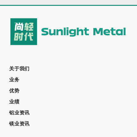
关于我们
业务
优势
业绩
铝业资讯
镁业资讯