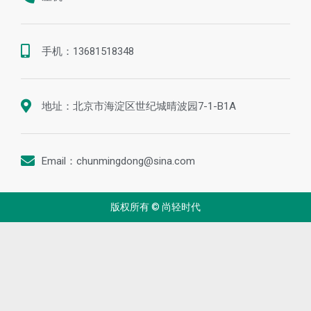
手机：13681518348
地址：北京市海淀区世纪城晴波园7-1-B1A
Email：chunmingdong@sina.com
版权所有 © 尚轻时代