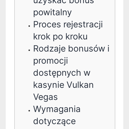
uzyskać bonus
powitalny
Proces rejestracji
krok po kroku
Rodzaje bonusów i
promocji
dostępnych w
kasynie Vulkan
Vegas
Wymagania
dotyczące