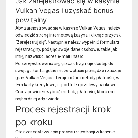
Jak zarejestrować się w kasynie
Vulkan Vegas i uzyskać bonus
powitalny
Aby zarejestrować się w kasynie Vulkan Vegas, należy
odwiedzić stronę internetową kasyna i kliknąć przycisk
“Zarejestruj się”. Następnie należy wypełnić formularz
rejestracyjny, podając swoje dane osobowe, takie jak
imię, nazwisko, adres e-mail i hasło.
Po zarejestrowaniu się, gracz otrzymuje dostęp do
swojego konta, gdzie może wpłacić pieniądze i zacząć
grać. Vulkan Vegas oferuje różne metody płatności, w
tym karty kredytowe, e-portfele i przelewy bankowe.
Gracz powinien wybrać metodę płatności, która mu
najbardziej odpowiada.
Proces rejestracji krok
po kroku
Oto szczegółowy opis procesu rejestracji w kasynie