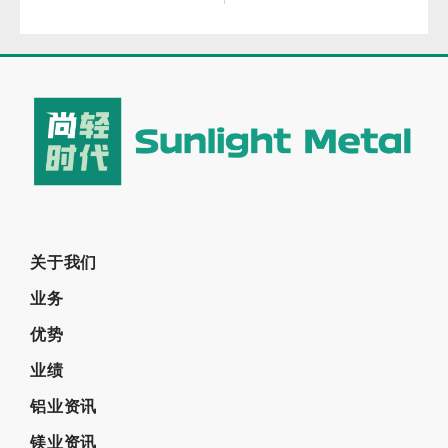
关于我们
业务
优势
业绩
铝业资讯
镁业资讯