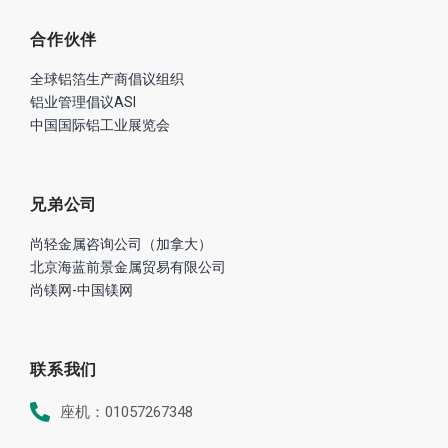
合作伙伴
全球铝箔生产商倡议组织
铝业管理倡议ASI
中国国际铝工业展览会
兄弟公司
尚轻金属咨询公司（加拿大）
北京海蓝前景金属贸易有限公司
尚镁网-中国镁网
联系我们
座机：01057267348