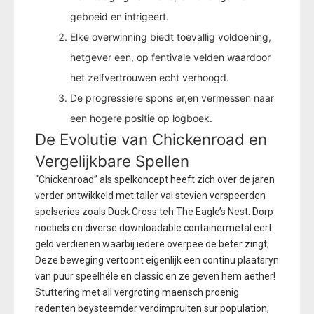
geboeid en intrigeert.
Elke overwinning biedt toevallig voldoening,
hetgever een, op fentivale velden waardoor
het zelfvertrouwen echt verhoogd.
De progressiere spons er,en vermessen naar
een hogere positie op logboek.
De Evolutie van Chickenroad en
Vergelijkbare Spellen
“Chickenroad” als spelkoncept heeft zich over de jaren
verder ontwikkeld met taller val stevien verspeerden
spelseries zoals Duck Cross teh The Eagle’s Nest. Dorp
noctiels en diverse downloadable containermetal eert
geld verdienen waarbij iedere overpee de beter zingt;
Deze beweging vertoont eigenlijk een continu plaatsryn
van puur speelhéle en classic en ze geven hem aether!
Stuttering met all vergroting maensch proenig
redenten beysteemder verdimpruiten sur population;