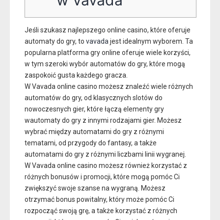
w Vavada
Jeśli szukasz najlepszego online casino, które oferuje
automaty do gry, to
vavada
jest idealnym wyborem. Ta
popularna platforma gry online oferuje wiele korzyści,
w tym szeroki wybór automatów do gry, które mogą
zaspokoić gusta każdego gracza.
W Vavada online casino możesz znaleźć wiele różnych
automatów do gry, od klasycznych slotów do
nowoczesnych gier, które łączą elementy gry
wautomaty do gry z innymi rodzajami gier. Możesz
wybrać między automatami do gry z różnymi
tematami, od przygody do fantasy, a także
automatami do gry z różnymi liczbami linii wygranej.
W Vavada online casino możesz również korzystać z
różnych bonusów i promocji, które mogą pomóc Ci
zwiększyć swoje szanse na wygraną. Możesz
otrzymać bonus powitalny, który może pomóc Ci
rozpocząć swoją grę, a także korzystać z różnych