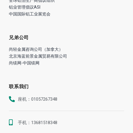
全球铝箔生产商倡议组织
铝业管理倡议ASI
中国国际铝工业展览会
兄弟公司
尚轻金属咨询公司（加拿大）
北京海蓝前景金属贸易有限公司
尚镁网-中国镁网
联系我们
座机：01057267348
手机：13681518348