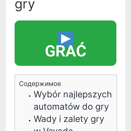
gry
GRAĆ
Содержимое
Wybór najlepszych
automatów do gry
Wady i zalety gry