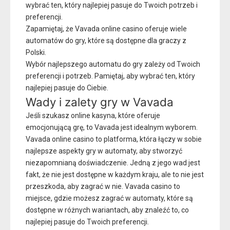
wybrać ten, który najlepiej pasuje do Twoich potrzeb i
preferencji.
Zapamiętaj, że Vavada online casino oferuje wiele
automatów do gry, które są dostępne dla graczy z
Polski.
Wybór najlepszego automatu do gry zależy od Twoich
preferencji i potrzeb. Pamiętaj, aby wybrać ten, który
najlepiej pasuje do Ciebie.
Wady i zalety gry w Vavada
Jeśli szukasz online kasyna, które oferuje
emocjonującą grę, to Vavada jest idealnym wyborem.
Vavada online casino to platforma, która łączy w sobie
najlepsze aspekty gry w automaty, aby stworzyć
niezapomnianą doświadczenie. Jedną z jego wad jest
fakt, że nie jest dostępne w każdym kraju, ale to nie jest
przeszkoda, aby zagrać w nie. Vavada casino to
miejsce, gdzie możesz zagrać w automaty, które są
dostępne w różnych wariantach, aby znaleźć to, co
najlepiej pasuje do Twoich preferencji.