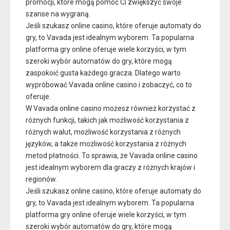
promocji, które mogą pomóc Ci zwiększyć swoje
szanse na wygraną.
Jeśli szukasz online casino, które oferuje automaty do
gry, to Vavada jest idealnym wyborem. Ta popularna
platforma gry online oferuje wiele korzyści, w tym
szeroki wybór automatów do gry, które mogą
zaspokoić gusta każdego gracza. Dlatego warto
wypróbować Vavada online casino i zobaczyć, co to
oferuje.
W Vavada online casino możesz również korzystać z
różnych funkcji, takich jak możliwość korzystania z
różnych walut, możliwość korzystania z różnych
języków, a także możliwość korzystania z różnych
metod płatności. To sprawia, że Vavada online casino
jest idealnym wyborem dla graczy z różnych krajów i
regionów.
Jeśli szukasz online casino, które oferuje automaty do
gry, to Vavada jest idealnym wyborem. Ta popularna
platforma gry online oferuje wiele korzyści, w tym
szeroki wybór automatów do gry, które mogą