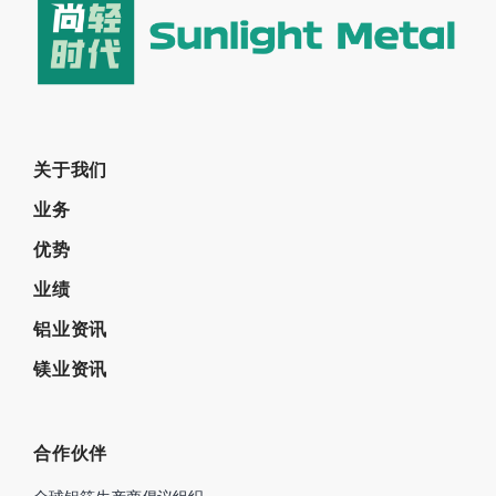
关于我们
业务
优势
业绩
铝业资讯
镁业资讯
合作伙伴