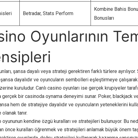
Kombine Bahis Bonus
isleri
Betradar, Stats Perform
Bonusları
sino Oyunlarının Te
nsipleri
ları, şansa dayalı veya strateji gerektiren farklı türlere ayrılıyor. 
 şansa dayalıdır ve oyuncuların sembolleri eşleştirmeye çalışara
zerine kuruludur. Canlı casino oyunları ise gerçek krupiyeler taraf
 gerçek bir casinoda oynama deneyimi sunar. Poker, blackjack ve 
nsa hem de stratejiye dayalıdır ve oyuncuların yeteneklerini kul
 olanak tanır.
 oyununun kendine özgü kuralları ve stratejileri bulunuyor. Bu ned
 önce kuralları öğrenmek ve stratejileri anlamak büyük önem taşı
erektiren oyunlarda, doğru stratejileri kullanarak kazanma şansınızı a