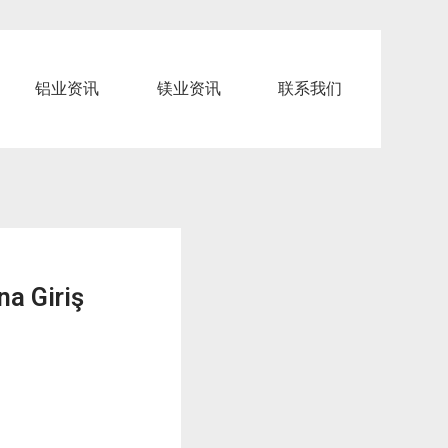
铝业资讯
镁业资讯
联系我们
na Giriş