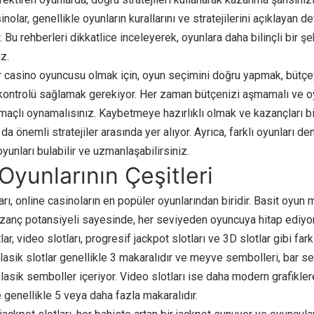
nolar, genellikle oyunların kurallarını ve stratejilerini açıklayan de
. Bu rehberleri dikkatlice inceleyerek, oyunlara daha bilinçli bir ş
iz.
ir casino oyuncusu olmak için, oyun seçimini doğru yapmak, bütçe
kontrolü sağlamak gerekiyor. Her zaman bütçenizi aşmamalı ve o
açlı oynamalısınız. Kaybetmeye hazırlıklı olmak ve kazançları bil
da önemli stratejiler arasında yer alıyor. Ayrıca, farklı oyunları d
yunları bulabilir ve uzmanlaşabilirsiniz.
 Oyunlarının Çeşitleri
arı, online casinoların en popüler oyunlarından biridir. Basit oyun 
anç potansiyeli sayesinde, her seviyeden oyuncuya hitap ediyor. 
lar, video slotları, progresif jackpot slotları ve 3D slotlar gibi fark
 Klasik slotlar genellikle 3 makaralıdır ve meyve sembolleri, bar s
 klasik semboller içeriyor. Video slotları ise daha modern grafikl
e genellikle 5 veya daha fazla makaralıdır.