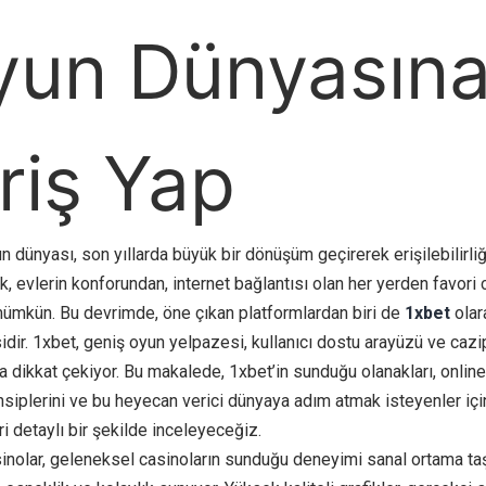
yun Dünyasın
riş Yap
n dünyası, son yıllarda büyük bir dönüşüm geçirerek erişilebilirliği
rtık, evlerin konforundan, internet bağlantısı olan her yerden favori
ümkün. Bu devrimde, öne çıkan platformlardan biri de
1xbet
olar
idir. 1xbet, geniş oyun yelpazesi, kullanıcı dostu arayüzü ve caz
yla dikkat çekiyor. Bu makalede, 1xbet’in sunduğu olanakları, onlin
siplerini ve bu heyecan verici dünyaya adım atmak isteyenler içi
i detaylı bir şekilde inceleyeceğiz.
inolar, geleneksel casinoların sunduğu deneyimi sanal ortama taş