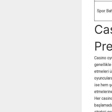
Spor Bah
Ca
Pre
Casino oyun
genellikle
etmeleri ü
oyunculara
ise hem şa
etmelerine
Her casino
başlamadan
strateji g