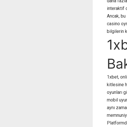
daha fazla
interaktif
Ancak, bu 
casino oyn
bilgilerin
1x
Ba
1xbet, onl
kitlesine 
oyunları g
mobil uyu
aynı zaman
memnuniyet
Platformda