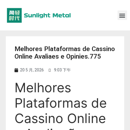
Melhores Plataformas de Cassino
Online Avaliaes e Opinies.775
20 5 月, 2026
9:03 下午
Melhores
Plataformas de
Cassino Online