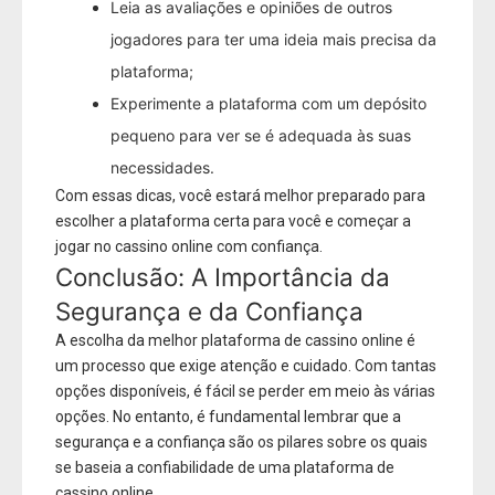
Leia as avaliações e opiniões de outros
jogadores para ter uma ideia mais precisa da
plataforma;
Experimente a plataforma com um depósito
pequeno para ver se é adequada às suas
necessidades.
Com essas dicas, você estará melhor preparado para
escolher a plataforma certa para você e começar a
jogar no cassino online com confiança.
Conclusão: A Importância da
Segurança e da Confiança
A escolha da melhor plataforma de cassino online é
um processo que exige atenção e cuidado. Com tantas
opções disponíveis, é fácil se perder em meio às várias
opções. No entanto, é fundamental lembrar que a
segurança e a confiança são os pilares sobre os quais
se baseia a confiabilidade de uma plataforma de
cassino online.