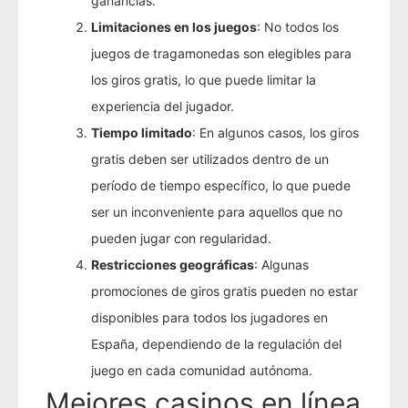
ganancias.
Limitaciones en los juegos
: No todos los
juegos de tragamonedas son elegibles para
los giros gratis, lo que puede limitar la
experiencia del jugador.
Tiempo limitado
: En algunos casos, los giros
gratis deben ser utilizados dentro de un
período de tiempo específico, lo que puede
ser un inconveniente para aquellos que no
pueden jugar con regularidad.
Restricciones geográficas
: Algunas
promociones de giros gratis pueden no estar
disponibles para todos los jugadores en
España, dependiendo de la regulación del
juego en cada comunidad autónoma.
Mejores casinos en línea