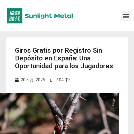
Giros Gratis por Registro Sin
Depósito en España: Una
Oportunidad para los Jugadores
20 5 月, 2026
7:04 下午