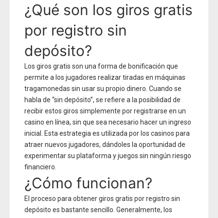
¿Qué son los giros gratis
por registro sin
depósito?
Los giros gratis son una forma de bonificación que
permite a los jugadores realizar tiradas en máquinas
tragamonedas sin usar su propio dinero. Cuando se
habla de “sin depósito”, se refiere a la posibilidad de
recibir estos giros simplemente por registrarse en un
casino en línea, sin que sea necesario hacer un ingreso
inicial. Esta estrategia es utilizada por los casinos para
atraer nuevos jugadores, dándoles la oportunidad de
experimentar su plataforma y juegos sin ningún riesgo
financiero.
¿Cómo funcionan?
El proceso para obtener giros gratis por registro sin
depósito es bastante sencillo. Generalmente, los