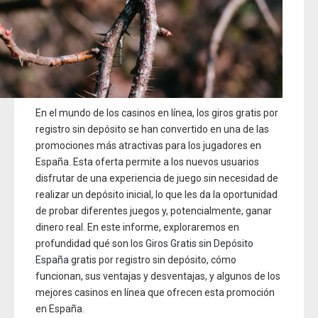
En el mundo de los casinos en línea, los giros gratis por
registro sin depósito se han convertido en una de las
promociones más atractivas para los jugadores en
España. Esta oferta permite a los nuevos usuarios
disfrutar de una experiencia de juego sin necesidad de
realizar un depósito inicial, lo que les da la oportunidad
de probar diferentes juegos y, potencialmente, ganar
dinero real. En este informe, exploraremos en
profundidad qué son los
Giros Gratis sin Depósito
España
gratis por registro sin depósito, cómo
funcionan, sus ventajas y desventajas, y algunos de los
mejores casinos en línea que ofrecen esta promoción
en España.