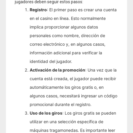
jugadores deben seguir estos pasos:
Registro
: El primer paso es crear una cuenta
en el casino en línea. Esto normalmente
implica proporcionar algunos datos
personales como nombre, dirección de
correo electrónico y, en algunos casos,
información adicional para verificar la
identidad del jugador.
Activación de la promoción
: Una vez que la
cuenta está creada, el jugador puede recibir
automáticamente los giros gratis o, en
algunos casos, necesitará ingresar un código
promocional durante el registro.
Uso de los giros
: Los giros gratis se pueden
utilizar en una selección específica de
máquinas tragamonedas. Es importante leer