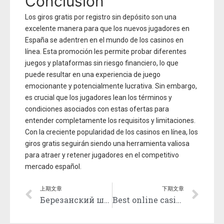
Conclusión
Los giros gratis por registro sin depósito son una
excelente manera para que los nuevos jugadores en
España se adentren en el mundo de los casinos en
línea. Esta promoción les permite probar diferentes
juegos y plataformas sin riesgo financiero, lo que
puede resultar en una experiencia de juego
emocionante y potencialmente lucrativa. Sin embargo,
es crucial que los jugadores lean los términos y
condiciones asociados con estas ofertas para
entender completamente los requisitos y limitaciones.
Con la creciente popularidad de los casinos en línea, los
giros gratis seguirán siendo una herramienta valiosa
para atraer y retener jugadores en el competitivo
mercado español.
上期文章
下期文章
Березанский шарм азартных игр в онлайн казино казахстан
Best online casino NZ deposits and withdrawals in online casinos.1590