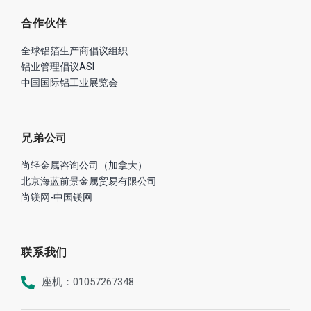
合作伙伴
全球铝箔生产商倡议组织
铝业管理倡议ASI
中国国际铝工业展览会
兄弟公司
尚轻金属咨询公司（加拿大）
北京海蓝前景金属贸易有限公司
尚镁网-中国镁网
联系我们
座机：01057267348