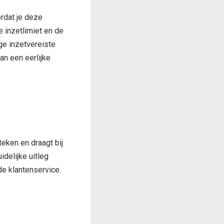
rdat je deze
 inzetlimiet en de
age inzetvereiste
an een eerlijke
eken en draagt bij
idelijke uitleg
e klantenservice.