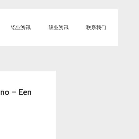
铝业资讯
镁业资讯
联系我们
ino – Een