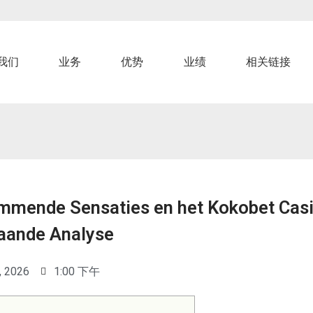
我们
业务
优势
业绩
相关链接
mmende Sensaties en het Kokobet Cas
aande Analyse
, 2026
1:00 下午