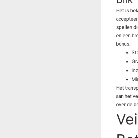
Het is be
accepteert
spellen di
en een br
bonus.
St
Gr
In
Mi
Het trans
aan het ve
over de b
Vei