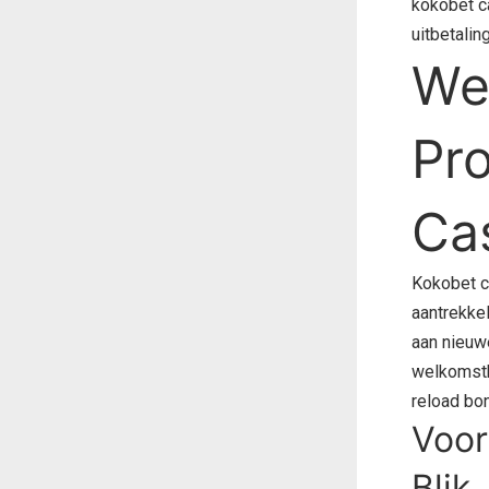
kokobet c
uitbetali
We
Pro
Ca
Kokobet c
aantrekke
aan nieuw
welkomstb
reload bo
Voor
Blik