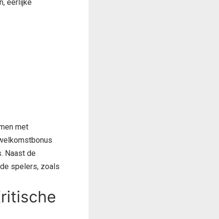
, eerlijke
omen met
e welkomstbonus
s. Naast de
e spelers, zoals
ritische