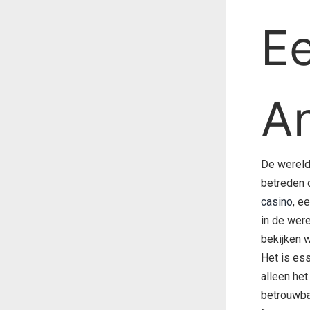
E
A
De wereld
betreden 
casino
, e
in de wer
bekijken 
Het is ess
alleen het
betrouwba