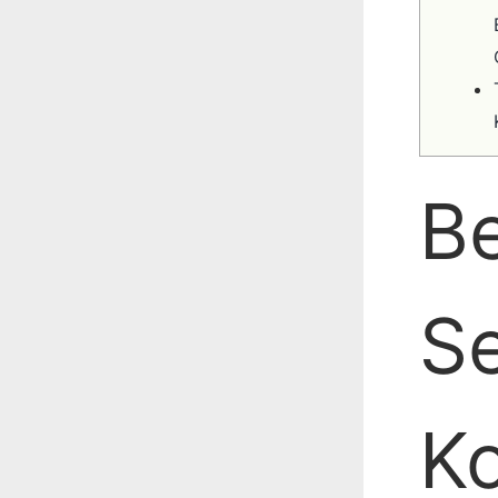
B
Se
Ko