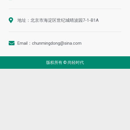
地址：北京市海淀区世纪城晴波园7-1-B1A
Email：chunmingdong@sina.com
版权所有 © 尚轻时代