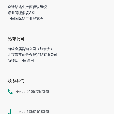
全球铝箔生产商倡议组织
铝业管理倡议ASI
中国国际铝工业展览会
兄弟公司
尚轻金属咨询公司（加拿大）
北京海蓝前景金属贸易有限公司
尚镁网-中国镁网
联系我们
座机：01057267348
手机：13681518348