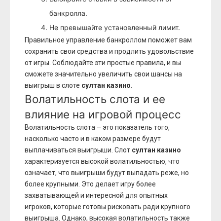
банкролла.
Не превышайте установленный лимит.
Правильное управление банкроллом поможет вам
сохранить свои средства и продлить удовольствие
от игры. Соблюдайте эти простые правила, и вы
сможете значительно увеличить свои шансы на
выигрыш в слоте
султан казино
.
Волатильность слота и ее
влияние на игровой процесс
Волатильность слота – это показатель того,
насколько часто и в каком размере будут
выплачиваться выигрыши. Слот
султан казино
характеризуется высокой волатильностью, что
означает, что выигрыши будут выпадать реже, но
более крупными. Это делает игру более
захватывающей и интересной для опытных
игроков, которые готовы рисковать ради крупного
выигрыша. Однако, высокая волатильность также