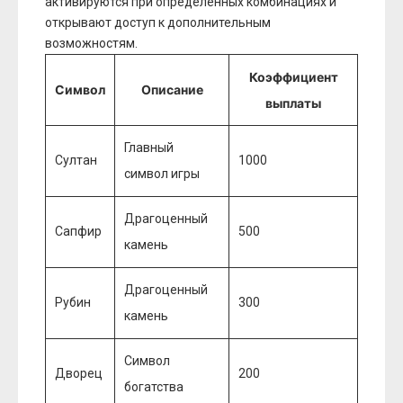
активируются при определенных комбинациях и
открывают доступ к дополнительным
возможностям.
Коэффициент
Символ
Описание
выплаты
Главный
Султан
1000
символ игры
Драгоценный
Сапфир
500
камень
Драгоценный
Рубин
300
камень
Символ
Дворец
200
богатства