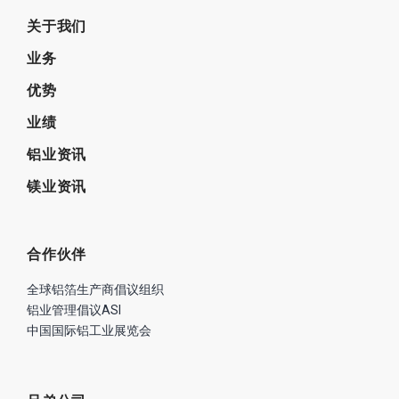
关于我们
业务
优势
业绩
铝业资讯
镁业资讯
合作伙伴
全球铝箔生产商倡议组织
铝业管理倡议ASI
中国国际铝工业展览会