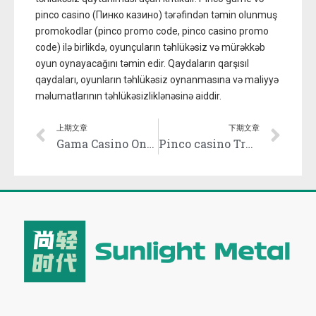
pinco casino (Пинко казино) tərəfindən təmin olunmuş
promokodlar (pinco promo code, pinco casino promo
code) ilə birlikdə, oyunçuların təhlükəsiz və mürəkkəb
oyun oynayacağını təmin edir. Qaydaların qarşısıl
qaydaları, oyunların təhlükəsiz oynanmasına və maliyyə
məlumatlarının təhlükəsizliklənəsinə aiddir.
上期文章
下期文章
Gama Casino Online – официальный сайт – вход и зеркало.246
Pinco casino Trkiyede Trk oyuncular iin frsatlar.3555