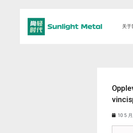
关于
Opple
vincis
10 5 月