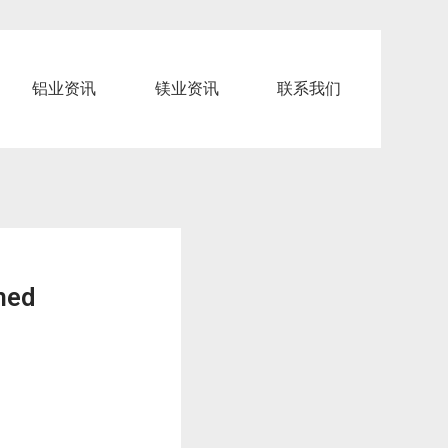
铝业资讯
镁业资讯
联系我们
med