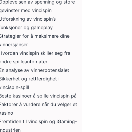
Opplevelsen av spenning og store
gevinster med vincispin
Utforskning av vincispin’s
funksjoner og gameplay
Strategier for å maksimere dine
vinnersjanser
Hvordan vincispin skiller seg fra
andre spilleautomater
En analyse av vinnerpotensialet
Sikkerhet og rettferdighet i
vincispin-spill
Beste kasinoer å spille vincispin på
Faktorer å vurdere når du velger et
kasino
Fremtiden til vincispin og iGaming-
industrien