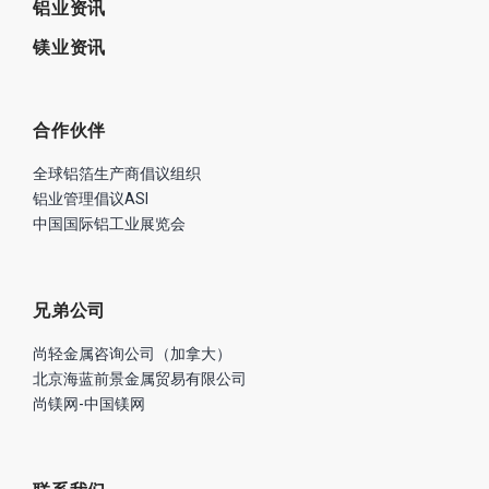
铝业资讯
镁业资讯
合作伙伴
全球铝箔生产商倡议组织
铝业管理倡议ASI
中国国际铝工业展览会
兄弟公司
尚轻金属咨询公司（加拿大）
北京海蓝前景金属贸易有限公司
尚镁网-中国镁网