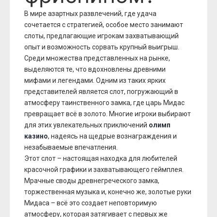
В мире азартных развлечений, где удача
сочетается с стратегией, особое место занимают
слоты, предлагающие игрокам захватывающий
опыт и возможность сорвать крупный выигрыш.
Среди множества представленных на рынке,
выделяются те, что вдохновлены древними
мифами и легендами. Одним из таких ярких
представителей является слот, погружающий в
атмосферу таинственного замка, где царь Мидас
превращает всё в золото. Многие игроки выбирают
для этих увлекательных приключений
олимп
казино
, надеясь на щедрые вознаграждения и
незабываемые впечатления.
Этот слот – настоящая находка для любителей
красочной графики и захватывающего геймплея.
Мрачные своды древнегреческого замка,
торжественная музыка и, конечно же, золотые руки
Мидаса – всё это создает неповторимую
атмосферу, которая затягивает с первых же