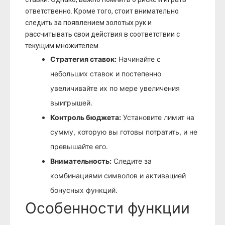
ответственно. Кроме того, стоит внимательно
следить за появлением золотых рук и
рассчитывать свои действия в соответствии с
текущим множителем.
Стратегия ставок:
Начинайте с
небольших ставок и постепенно
увеличивайте их по мере увеличения
выигрышей.
Контроль бюджета:
Установите лимит на
сумму, которую вы готовы потратить, и не
превышайте его.
Внимательность:
Следите за
комбинациями символов и активацией
бонусных функций.
Особенности функции