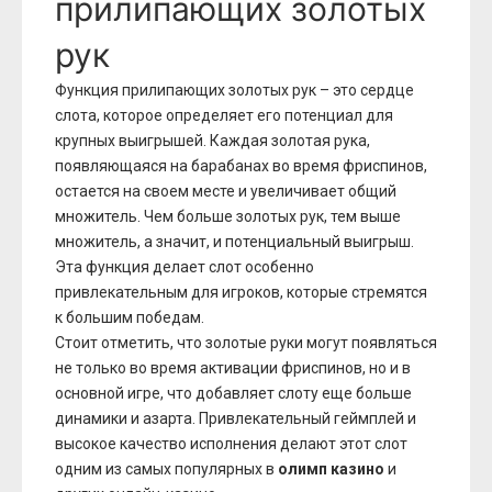
прилипающих золотых
рук
Функция прилипающих золотых рук – это сердце
слота, которое определяет его потенциал для
крупных выигрышей. Каждая золотая рука,
появляющаяся на барабанах во время фриспинов,
остается на своем месте и увеличивает общий
множитель. Чем больше золотых рук, тем выше
множитель, а значит, и потенциальный выигрыш.
Эта функция делает слот особенно
привлекательным для игроков, которые стремятся
к большим победам.
Стоит отметить, что золотые руки могут появляться
не только во время активации фриспинов, но и в
основной игре, что добавляет слоту еще больше
динамики и азарта. Привлекательный геймплей и
высокое качество исполнения делают этот слот
одним из самых популярных в
олимп казино
и