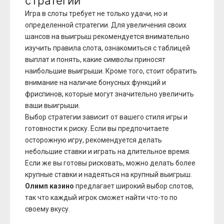
стратегии
Игра в слоты требует не только удачи, но и
определенной стратегии. Для увеличения своих
шансов на выигрыш рекомендуется внимательно
изучить правила слота, ознакомиться с таблицей
выплат и понять, какие символы приносят
наибольшие выигрыши. Кроме того, стоит обратить
внимание на наличие бонусных функций и
фриспинов, которые могут значительно увеличить
ваши выигрыши.
Выбор стратегии зависит от вашего стиля игры и
готовности к риску. Если вы предпочитаете
осторожную игру, рекомендуется делать
небольшие ставки и играть на длительное время.
Если же вы готовы рисковать, можно делать более
крупные ставки и надеяться на крупный выигрыш.
Олимп казино
предлагает широкий выбор слотов,
так что каждый игрок сможет найти что-то по
своему вкусу.