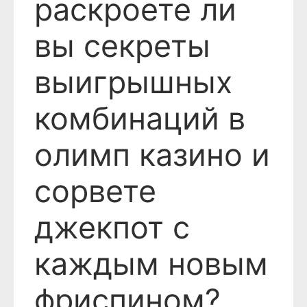
раскроете ли
вы секреты
выигрышных
комбинаций в
олимп казино и
сорвете
джекпот с
каждым новым
фриспином?