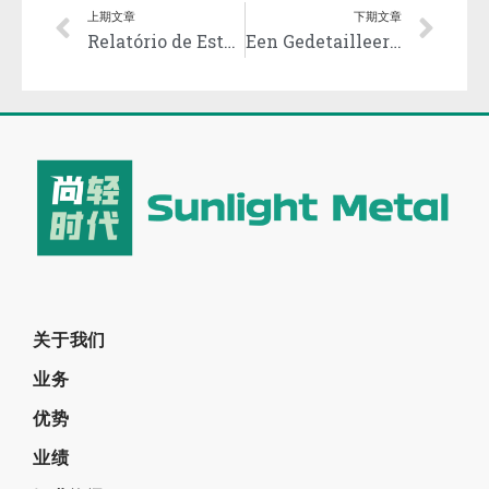
上期文章
下期文章
Relatório de Estudo sobre a nn55bet: Análise de Plataforma de Apostas Online
Een Gedetailleerd Studie Rapport over de Penalty Unlimited Slot
关于我们
业务
优势
业绩