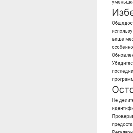
уменьшае
Изб
Общедост
использу
ваше мес
особенно
Обновлен
Убедитес
последни
программ
Ост
Не делит
идентифи
Проверьт
предоста
Регулярн