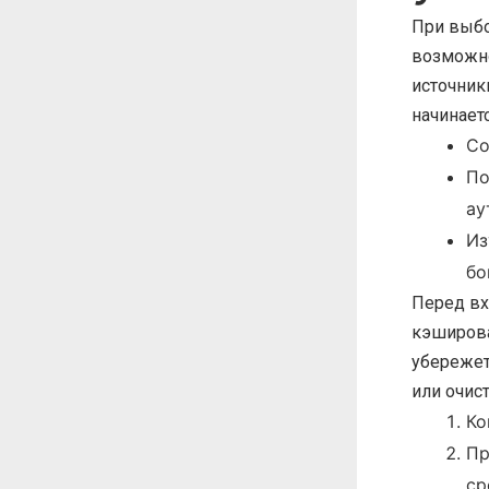
При выбо
возможно
источник
начинает
Со
По
ау
Из
бо
Перед вх
кэширова
убережет
или очис
Ко
Пр
ср