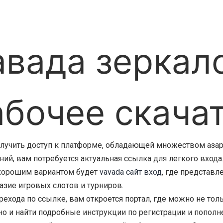
авада зеркал
абочее скача
лучить доступ к платформе, обладающей множеством аза
ний, вам потребуется актуальная ссылка для легкого входа
хорошим вариантом будет
vavada сайт вход
, где представ
азие игровых слотов и турниров.
рехода по ссылке, вам откроется портал, где можно не тол
 но и найти подробные инструкции по регистрации и пополн