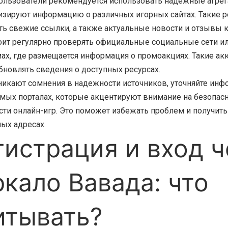
ользователи рекомендуется использовать надежные агрег
изируют информацию о различных игорных сайтах. Такие р
ть свежие ссылки, а также актуальные новости и отзывы 
оит регулярно проверять официальные социальные сети и
ах, где размещается информация о промоакциях. Такие ак
бновлять сведения о доступных ресурсах.
никают сомнения в надежности источников, уточняйте ин
мых порталах, которые акцентируют внимание на безопасн
сти онлайн-игр. Это поможет избежать проблем и получит
ных адресах.
гистрация и вход ч
ркало Вавада: что
итывать?