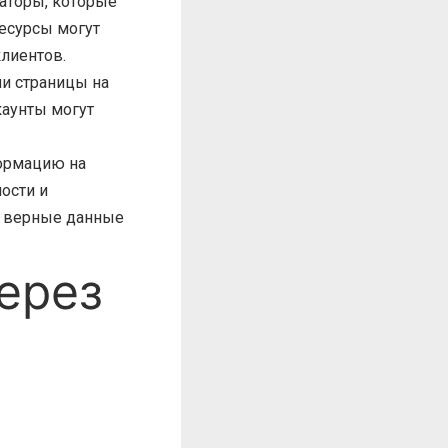
аторы, которые
есурсы могут
клиентов.
ли страницы на
каунты могут
формацию на
ости и
ь верные данные
ерез