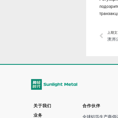
подозрит
транзакц
上期文
关于我们
合作伙伴
业务
全球铝箔生产商倡