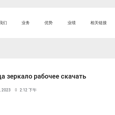
我们
业务
优势
业绩
相关链接
а зеркало рабочее скачать
, 2023
2:12 下午