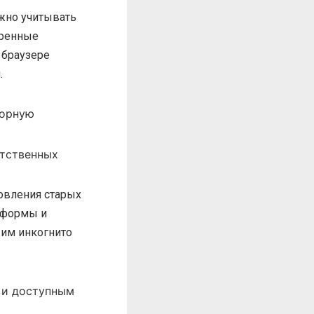
ажно учитывать
еренные
 браузере
.
торную
етственных
овления старых
атформы и
жим инкогнито
 и доступным