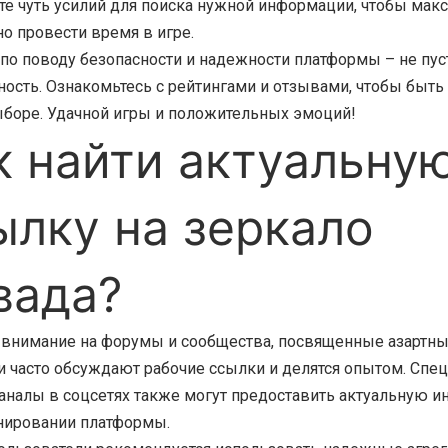
е чуть усилий для поиска нужной информации, чтобы мак
о провести время в игре.
по поводу безопасности и надежности платформы – не пус
ость. Ознакомьтесь с рейтингами и отзывами, чтобы быт
боре. Удачной игры и положительных эмоций!
к найти актуальну
ылку на зеркало
вада?
 внимание на форумы и сообщества, посвященные азартны
и часто обсуждают рабочие ссылки и делятся опытом. Сп
каналы в соцсетях также могут предоставить актуальную 
нировании платформы.