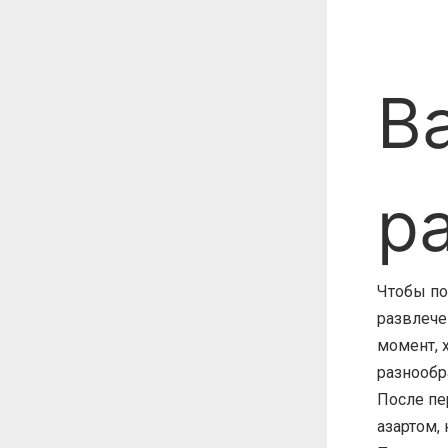
В
р
Чтобы по
развлече
момент, 
разнообр
После пе
азартом,