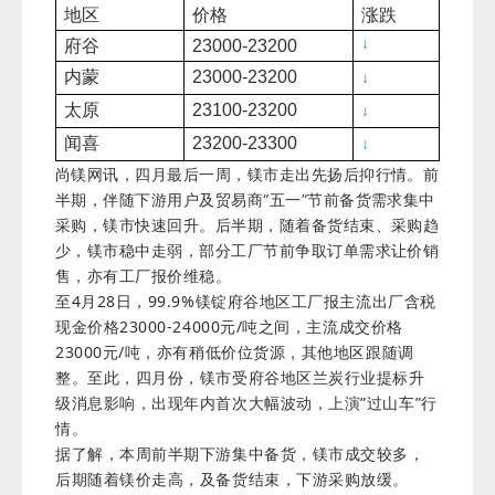
地区
价格
涨跌
↓
府谷
23000-23200
内蒙
23000-23200
↓
太原
23100-23200
↓
闻喜
23200-23300
↓
尚镁网讯
，四月最后一周，镁市走出先扬后抑行情。前
半期，伴随下游用户及贸易商“五一”节前备货需求集中
采购，镁市快速回升。后半期，随着备货结束、采购趋
少，镁市稳中走弱，部分工厂节前争取订单需求让价销
售，亦有工厂报价维稳。
至4月28日，99.9%镁锭府谷地区工厂报主流出厂含税
现金价格23000-24000元/吨之间，主流成交价格
23000元/吨，亦有稍低价位货源，其他地区跟随调
整。
至此
，四月份，镁市受府谷地区兰炭行业提标升
级消息影响，出现
年内首次大幅波动，上演”过山车”行
情。
据了解，本周前半期下游集中备货，镁市成交较多，
后期随着镁价走高，及备货结束，下游采购放缓。