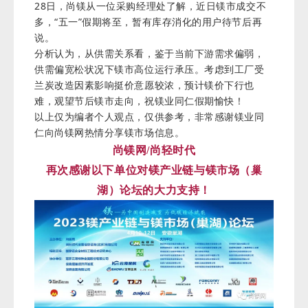
28日，尚镁从一位采购经理处了解，近日镁市成交不
多，“五一”假期将至，暂有库存消化的用户待节后再
说。
分析认为，从供需关系看，鉴于当前下游需求偏弱，
供需偏宽松状况下镁市高位运行承压。考虑到工厂受
兰炭改造因素影响挺价意愿较浓，预计镁价下行也
难，观望节后镁市走向，祝镁业同仁假期愉快！
以上仅为编者个人观点，仅供参考，非常感谢镁业同
仁向
尚镁网热情分享镁市场信息。
尚镁网/尚轻时代
再次感谢以下单位对
镁产业链与镁市场（巢
湖）论坛的大力支持！