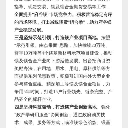
指导、现货交易、镁及镁合金期货交易等工作，
全面提升“府谷镁”
市场竞争力
。积极
营造稳定有序
的市场环境，打出减税降费“组合拳”，助力
府谷镁
产业稳定发展。
三是坚持示范引领，打造镁产业项目高地。
按照
“示范引领、由点带面”思路，加快榆镁20万吨、
普宇10万吨等4个镁基新材料示范项目建设，推动
镁及镁合金产业向下游延链发展。出台招商引资
奖励办法，在用地、用水、用电、原料供给等方
面提供系列优惠政策，积极引进国内外大型企业
参与整合重组、精深加工等镁及镁合金项目，力
争用5年时间，打造15户行业领先、链条完整、产
品齐全的标杆企业。
四是坚持科技驱动，打造镁产业创新高地
。强化
“政产学研用服金”协同创新，通过政府购买技
术、成果、服务等方式，
瞄准镁绿色冶炼、镁基