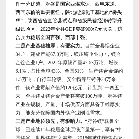
件十分优越。府谷是国家西煤东运、西电东送、
西气东输的重要枢纽，陕北能源化工基地的“桥头
堡”，陕西省省直管县试点和省级民营经济转型升
级试验区。2022年全县GDP突破900亿元大关，综
合实力稳居全国百强、西部十强。
二是产业基础雄厚，有硬实力。
目前全
县镁企业
34户，
建成产能
67.8万吨
，镁压铸企业1户，镁合
金锭企业1户。
2022年原镁产量47.63万吨
、增长
6.1%，占比全球
43%
、全国51%；生产镁合金锭约
1.5万吨，自行车轮毂、安全帽等压铸件34万余
件，
镁产业贡献产值约120亿元。计划到“十四五”
末，全县镁及镁合金产量将
突破100万吨
。府谷镁
产业在规模、产量、市场供应方面具备了雄厚实
力，能充分保障国内外镁产业刚性需求。
三
是
产业地位领先，有影响力
。
“府谷镁”载誉全
球，已连续11年稳居全球原镁产量第一，享有“中
国镁谷、世界镁都”之美誉。2018年被中国镁协授