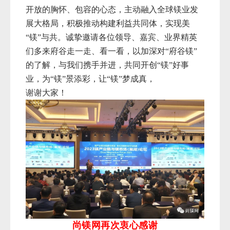
开放的胸怀、包容的心态，主动融入全球镁业发
展大格局，积极
推动构建利益共同体，实现美
“镁”与共。诚挚邀请各位领导、
嘉宾、业界精英
们多来府谷走一走、看一看，以加深对“府谷镁”
的了解，与
我们携手并进，共同开创“镁”好事
业，为“镁”景添彩，让“镁”梦成真
，
谢谢大家！
尚镁网
再次衷心感谢