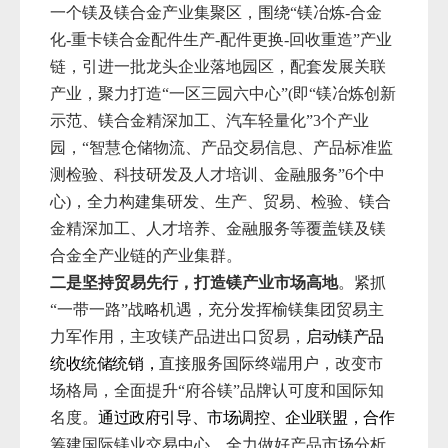
一个镁及镁合金产业集聚区，围绕“镁冶炼-合金
化-重卡镁合金配件生产-配件更换-回收重造”产业
链，引进一批龙头企业落地园区，配套发展关联
产业，聚力打造“一区三园六中心”(即“镁冶炼创新
示范、镁合金精深加工、汽车轻量化”3个产业
园，“智慧仓储物流、产品交易信息、产品标准监
测检验、科技研发及人才培训、金融服务”6个中
心)，全力构建集研发、生产、贸易、检验、镁合
金精深加工、人才培养、金融服务等覆盖镁及镁
合金全产业链的产业集群。
二是坚持贸易先行，打造镁产业市场高地
。紧抓
“一带一路”战略机遇，充分发挥榆镁集团贸易主
力军作用，主攻镁产品进出口贸易，
启动镁产品
统收统储统销，
直接服务国际终端用户，改变市
场格局，全面提升“府谷镁”品牌认可度和国际知
名度。
通过政府引导、市场调控、企业联盟，合作
筹建国际镁业交易中心，全力做好产品市场分析