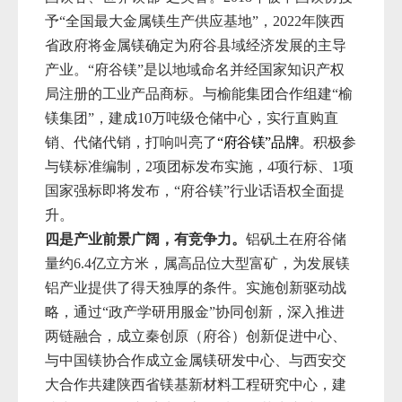
予“全国最大金属镁生产供应基地”，2022年陕西
省政府将金属镁确定为府谷县域经济发展的主导
产业。“府谷镁”是以地域命名并经国家知识产权
局注册的工业产品商标。与榆能集团
合作组建“榆
镁集团”，建成
10万吨级仓储中心，实行直购直
销、代储代销，打响叫亮了
“府谷镁”品牌
。
积极参
与镁标准编制，2
项团标发布实施，4项行标、1项
国家强标即将发布，“府谷
镁”
行业话语权全面提
升。
四是
产业前景广阔，有竞争力
。
铝矾土在府谷储
量约6.4亿立方米，属高品位大型富矿，为发展镁
铝产业提供了得天独厚的条件。实施创新驱动战
略，
通过“政产学研用服金”协同创新，
深入推进
两链融合，
成立秦创原（府谷）创新促进中心、
与中国镁协合作成立金属镁研发中心、与西安交
大合作共建陕西省镁基新材料工程研究中心，建