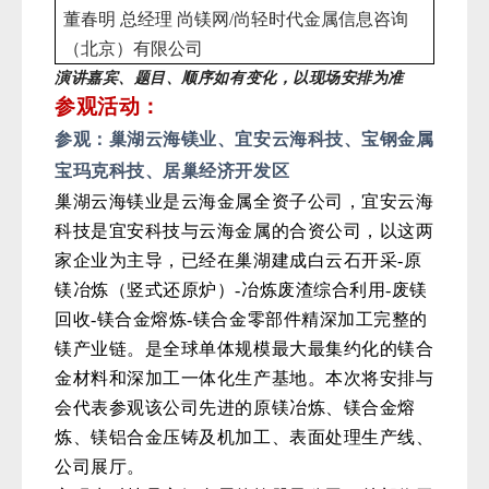
董春明
总经理
尚镁网
/尚轻时代金属信息咨询
（北京）有限公司
演讲嘉宾、题目、顺序
如有变化，
以现场安排为准
参观活动：
参观：
巢湖云海镁业、宜安云海科技、宝钢金属
宝玛克科技
、居巢经济开发区
巢湖云海镁业是云海金属全资子公司，宜安云海
科技是宜安科技与云海金属的合资公司，以这两
家企业为主导，已经在巢湖建成白云石开采-原
镁冶炼（竖式还原炉）-冶炼废渣综合利用-废镁
回收-镁合金熔炼-镁合金零部件精深加工完整的
镁产业链。是全球单体规模最大最集约化的镁合
金材料和深加工一体化生产基地。本次将安排与
会代表参观该公司先进的原镁冶炼、镁合金熔
炼、镁铝合金压铸及机加工、表面处理生产线、
公司展厅。