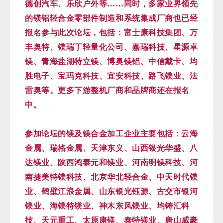
德创汽车、乐欣户外等……同时，多家业界领先
的镁铝轻合金零部件制造和系统集成厂商也已经
报名参与此次论坛，包括：富士康科技集团、万
丰奥特、镁瑞丁轻量化公司、嘉瑞科技、星源卓
镁、青海盐湖特立镁、博奥镁铝、中信戴卡、均
胜电子、宝玛克科技、宜安科技、路飞镁业、法
雷奥等。
更多下游整机厂商和品牌商还在报名
中。
参加论坛的镁及镁合金加工企业主要包括：云海
金属、瑞格金属、天津东义、山西银光华盛、八
达镁业、陕西鸿泰元和镁业、河南明镁科技、河
南捷美特镁科技、北京华北轻合金、中天时代镁
业、鹤壁江浪金属、山东银光钰源、古交市银河
镁业、海镁特镁业、神木东风镁业、均铸汇科
技、天元重工、太原康镁、泰特镁业、唐山威豪