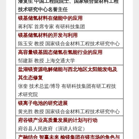
潘复生
中国工程院院士、国家镁合金材料工程
技术研究中心
名誉
主任
镁基储氢材料在储能中的应用
蒋利军
首席专家
有研科技集团
镁基储氢材料的开发与
利用
陈玉安
教授
国家镁合金材料工程技术研究中心
高
容量镁基固态
储氢在氢能行业的应用
邹建新
教授
上海交通大学
盐湖镁资源电解储能
与西北地区太阳能发电及
其生态修复
张奎
技术总监
/博导 有研科技集团有研工程技
术研究院
镁离子电池的研
究
进展
黄光胜
教授
国家镁合金材料工程技术研究中心
府谷镁产业高质量发展的计划与行动
府谷县人民政府（演讲人待定）
产融结合
智赢未来
榆镁集团在镁市场的角色与