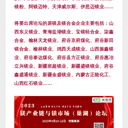
镁粉、阿镁迈特、天津威尔斯、伊思迈镁业……
将要出席论坛的原镁及镁合金企业主要包括：山
西东义镁业、青海盐湖镁业、宝镁轻合金、柒鑫
合金、榆林天龙镁业、府谷京府煤化、府谷新田
镁合金、榆林镁业、鸡西天成镁业、山西振鑫镁
业、府谷泰达煤化、府谷县方正镁业、府谷惠冶
立兴镁业、
新疆班超镁业、新疆盛镁镁业、府谷
鑫盛通镁业、新疆金盛镁业、内蒙古正能化工、
山西红石镁业……