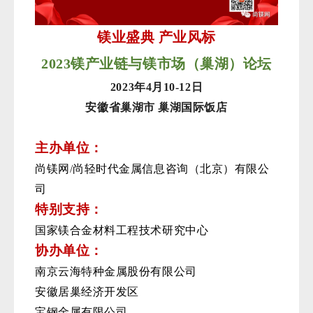
镁业盛典
产业风标
2
02
3
镁产业链与镁市场（巢湖）论坛
2
02
3
年
4
月
1
0
-1
2
日
安徽
省
巢湖
市
巢湖国际饭
店
主办单位：
尚镁网
/
尚轻时代金属信息咨询（北京）有限公
司
特别支持：
国家镁合金材料工程技术研究中心
协办单位：
南京云海特种金属股份有限公司
安徽居巢经济开发区
宝钢金属有限公司