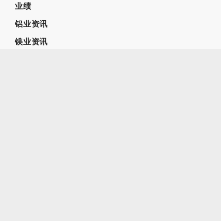
业绩
铝业资讯
镁业资讯
合作伙伴
全球铝箔生产商倡议组织
铝业管理倡议ASI
中国国际铝工业展览会
兄弟公司
尚轻金属咨询公司（加拿大）
北京海蓝前景金属贸易有限公司
尚镁网-中国镁网