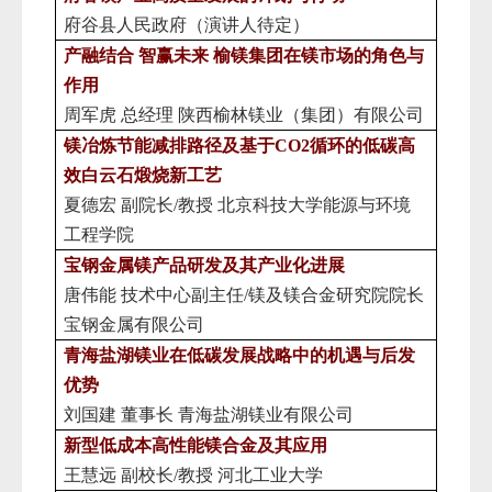
府谷县人民政府（演讲人待定）
产融结合
智赢未来
榆镁集团在镁市场的角色与
作用
周军虎 总经理 陕西榆林镁业（集团）有限公司
镁冶炼节能减排路径及基于CO2循环的低碳高
效白云石煅烧新工艺
夏德宏
副院长/教授 北京科技大学能源与环境
工程学院
宝钢金属镁产品研发及其产业化进展
唐伟能
技术中心副主任/镁及镁合金研究院院长
宝钢金属有限公司
青海盐湖镁业在低碳发展战略中的机遇与后发
优势
刘国建
董事长
青海盐湖镁业有限公司
新型低成本高性能镁合金及其应用
王慧远
副校长
/教授
河北工业大学