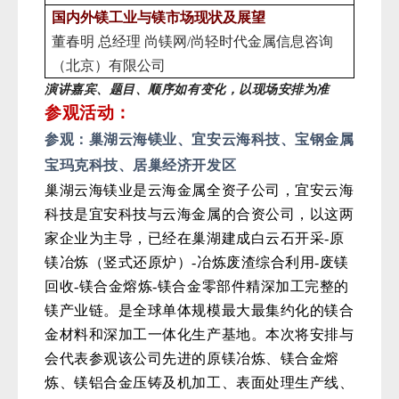
国内外镁工业与镁市场现状及展望
董春明
总经理
尚镁网
/尚轻时代金属信息咨询
（北京）有限公司
演讲嘉宾、题目、顺序
如有变化，
以现场安排为准
参观活动：
参观：
巢湖云海镁业、宜安云海科技、宝钢金属
宝玛克科技
、居巢经济开发区
巢湖云海镁业是云海金属全资子公司，宜安云海
科技是宜安科技与云海金属的合资公司，以这两
家企业为主导，已经在巢湖建成白云石开采-原
镁冶炼（竖式还原炉）-冶炼废渣综合利用-废镁
回收-镁合金熔炼-镁合金零部件精深加工完整的
镁产业链。是全球单体规模最大最集约化的镁合
金材料和深加工一体化生产基地。本次将安排与
会代表参观该公司先进的原镁冶炼、镁合金熔
炼、镁铝合金压铸及机加工、表面处理生产线、