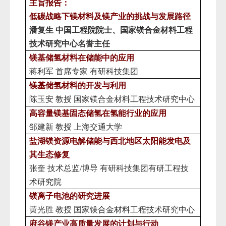
主旨报告：
低碳战略下镁材料及镁产业的挑战与发展路径
潘复生
中国工程院院士、国家镁合金材料工程
技术研究中心
名誉
主任
镁基储氢材料在储能中的应用
蒋利军
首席专家
有研科技集团
镁基储氢材料的开发与
利用
陈玉安
教授
国家镁合金材料工程技术研究中心
高
容量镁基固态
储氢在氢能行业的应用
邹建新
教授
上海交通大学
盐湖镁资源电解储能
与西北地区太阳能发电及
其生态修复
张奎
技术总监
/博导 有研科技集团有研工程技
术研究院
镁离子电池的研
究
进展
黄光胜
教授
国家镁合金材料工程技术研究中心
府谷镁产业高质量发展的计划与行动