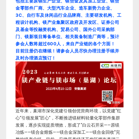
包括主要原镁生产企业、镁合金及其加工企业、镁合
金零部件厂商、大型汽车企业、造车新势力企业、
3C、自行车及休闲品行业品牌商、主要研发机构、工
程设计机构、镁产业集聚区政府及开发区、证券公司
及基金等投融资机构、贸易公司、国外公司采购部
门、镁新项目筹备单位、相关装备制造厂商等，预计
参会人数将超过600人，来自产业链的各个方面！
目前注册仍在继续！
请参会人员尽快办理注册手续并
及时办理酒店预订！
近年来，巢湖市深化党建引领创优营商环境，以党建“红
心”引领发展“匠心”，不断推进镁材料轻量化零部件集群
发展，逐步实现提质增效，形成了“白云石开采——原镁
冶炼——镁合金熔炼——镁合金深加工——镁合金回收”完