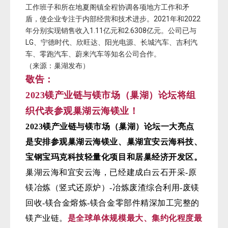
工作班子和所在地夏阁镇全程协调各项地方工作和矛
盾，使企业专注于内部经营和技术进步。2021年和2022
年分别实现销售收入1.11亿元和2.6308亿元。公司已与
LG、宁德时代、欣旺达、阳光电源、长城汽车、吉利汽
车、零跑汽车、蔚来汽车等知名公司合作。
（来源：巢湖发布）
敬告：
2023镁产业链与镁市场（巢湖）论坛将组
织代表参观巢湖云海镁业！
2023镁产业链与镁市场（巢湖）论坛一
大亮点
是安排参观巢湖云海镁业、巢湖宜安云海科技、
宝钢宝玛克科技轻量化项目和居巢经济开发区。
巢湖云海和宜安云海，已经建成白云石开采-原
镁冶炼（竖式还原炉）-冶炼废渣综合利用-废镁
回收-镁合金熔炼-镁合金零部件精深加工完整的
镁产业链。
是全球单体规模最大、集约化程度最