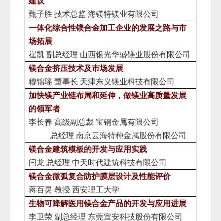
建议
甄子胜
技术总监
海镁特镁业有限公司
一体化综合性镁合金加工企业的发展之路与市
场拓展
崔凯
副总经理
山西银光华盛镁业股份有限公司
镁合金挤压技术及市场发展
穆锦瑶
董事长
天津东义镁业科技有限公司
加快镁产业链布局和延伸，做镁业高质量发展
的领军者
李长春
高级副总裁 宝钢金属有限公司
总经理
南京云海特种金属股份有限公司
镁合金建筑模板的开发与应用实践
闫龙
总经理
中天时代建筑科技有限公司
镁合金微弧复合防护膜层设计及性能评价
蒋百灵
教授
西安理工大学
生物可降解医用镁合金产品的开发与应用进展
李卫荣
副总经理
东莞宜安科技股份有限公司