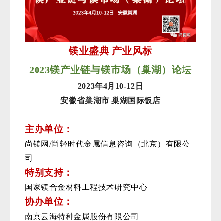
镁业盛典
产业风标
2
02
3
镁产业链与镁市场（巢湖）论坛
2
02
3
年
4
月
1
0
-1
2
日
安徽
省
巢湖
市
巢湖国际饭
店
主办单位：
尚镁网
/
尚轻时代金属信息咨询（北京）有限公
司
特别支持：
国家镁合金材料工程技术研究中心
协办单位：
南京云海特种金属股份有限公司