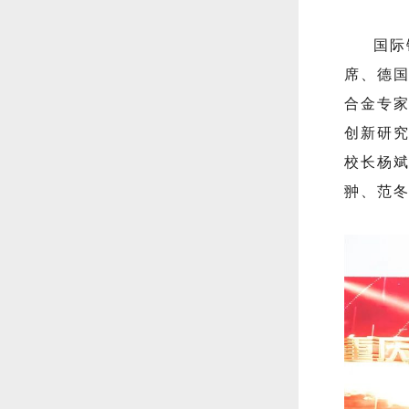
国际
席、德国
合金专
创新研
校长杨
翀、范