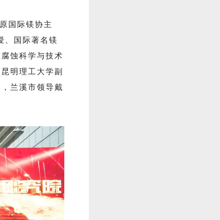
原国际镁协主
教授、国际著名镁
东腐蚀科学与技术
，昆明理工大学副
霞，兰溪市领导戴