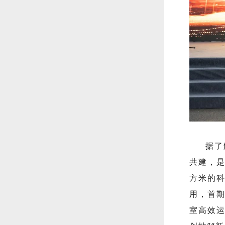
据了
共建，是
方米的科
用，首
室高效运