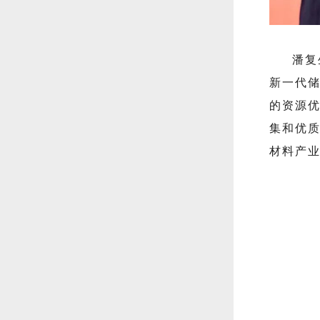
潘复
新一代
的资源
集和优
材料产