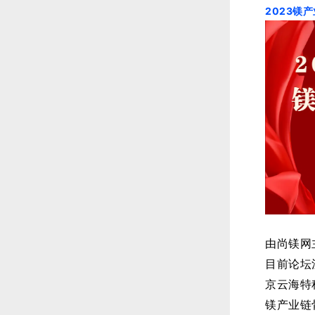
2023镁
由尚镁网
目前论坛
京云海特
镁产业链