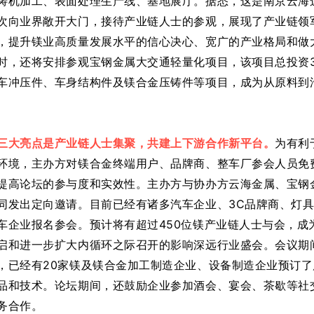
铸机加工、表面处理生产线、基地展厅。据悉，这是南京云海
次向业界敞开大门，接待产业链人士的参观，展现了产业链领
，提升镁业高质量发展水平的信心决心、宽广的产业格局和做
时，还将安排参观宝钢金属大交通轻量化项目，该项目总投资
车冲压件、车身结构件及镁合金压铸件等项目，成为从原料到
！
三大亮点是产业链人士集聚，共建上下游合作新平台。
为有利
环境，主办方对镁合金终端用户、品牌商、整车厂参会人员免
提高论坛的参与度和实效性。主办方与协办方云海金属、宝钢金
同发出定向邀请。目前已经有诸多汽车企业、3C品牌商、灯
车企业报名参会。
预计将有超过450位镁产业链人士与会，成
启和进一步扩大内循环之际召开的影响深远行业盛会。
会议期
，已经有20家镁及镁合金加工制造企业、设备制造企业预订
品和技术。论坛期间，还鼓励企业参加酒会、宴会、茶歇等社
务合作。