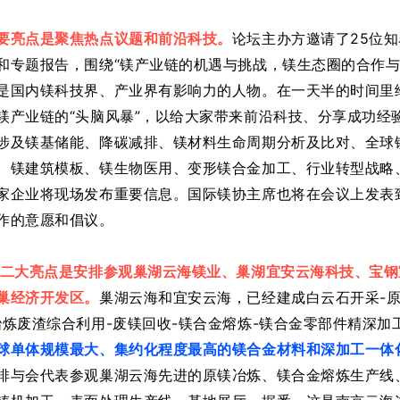
要亮点是聚焦热点议题和前沿科技。
论坛主办方邀请了25位
和专题报告，围绕“镁产业链的机遇与挑战，镁生态圈的合作与
是国内镁科技界、产业界有影响力的人物。在一天半的时间里
镁产业链的“头脑风暴”，以给大家带来前沿科技、分享成功经
涉及镁基储能、降碳减排、镁材料生命周期分析及比对、全球
、镁建筑模板、镁生物医用、变形镁合金加工、行业转型战略
家企业将现场发布重要信息。
国际镁协主席也将在会议上发表
作的意愿和倡议。
二大亮点是安排参观巢湖云海镁业、巢湖宜安云海科技、宝钢
巢经济开发区。
巢湖云海和宜安云海，已经建成白云石开采-
冶炼废渣综合利用-废镁回收-镁合金熔炼-镁合金零部件精深加
球单体规模最大、集约化程度最高的镁合金材料和深加工一体
排与会代表参观巢湖云海先进的原镁冶炼、镁合金熔炼生产线