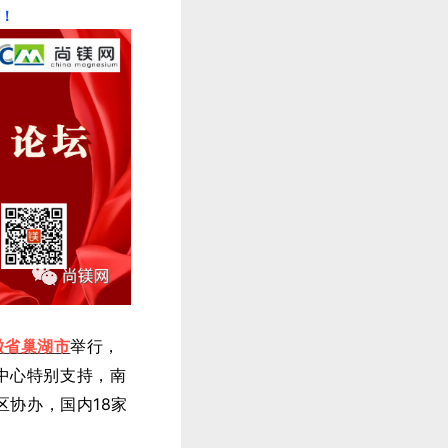
订！
徽省巢湖市
举行，
中心特别支持，南
区
协办，国内18家