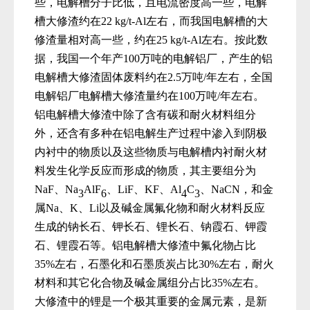
些，电解槽分子比低，且电流密度高一些，电解
槽大修渣约在
22 kg/t-Al
左右，而我国电解槽的大
修渣量相对高一些，约在
25 kg/t-Al
左右。按此数
据，我国一个年产
100
万吨的电解铝厂，产生的铝
电解槽大修渣固体废料
约
在
2.5
万吨
/
年
左右，全国
电解铝厂电解槽大修渣量约
在
100
万吨
/
年左右。
铝电解槽大修渣中除了含有碳和耐火材料组分
外，还含有多种在铝电解生产过程中渗入到阴极
内衬中的物质以及这些物质与电解槽内衬耐火材
料发生化学反应而形成的物质，其主要组分
为
NaF
、
Na
AlF
、
LiF
、
KF
、
Al
C
、
NaCN
，和金
3
6
4
3
属
Na
、
K
、
Li
以及碱金属氟化物和耐火材料反应
生成的钠长石、钾长石、锂长石、钠霞石、钾霞
石、锂霞石等
。铝电解槽大修渣
中氟化物占比
35%
左右，石墨化和石墨质炭占比
30%
左右，耐火
材料和其它化合物及碱金属组分占比
35%
左右。
大修渣中的锂是一个极其重要的金属元素，是新