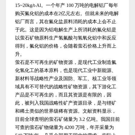
15~20kg/t-Al
。一个年产
100
万吨的电解铝厂每年
购买氟化铝的成本
在
2
亿
元左右。但就未来的电解
铝厂而言，其在氟化盐原料消耗的成本上会不止
于此。这是因为铝电解生产上所消耗的氟化铝是
以萤石矿物原料生产氢氟酸与氢氧化铝中和反应
得到，氟化铝的价格，会随着萤石价格上升而上
升。
萤石是不可再生的矿物资源，是现代工业制造氟
化氢化工的基本
原料，也是现代工业中新能源、
新材料等战略性产业及国防、军工、核工业等领
域具有不可替代的战略性矿物资源，其下游化工
产品是不可再生的，而且其资源是有限的，因
此，被列入我国战略性矿产资源目录，是与锂矿
和稀土类似的世界级稀有资源。文献资料显示，
目前全球查明的萤石矿储量为
3.2
亿吨。我国目前
可查的萤石矿物储量为
4200
万吨，年开采量为