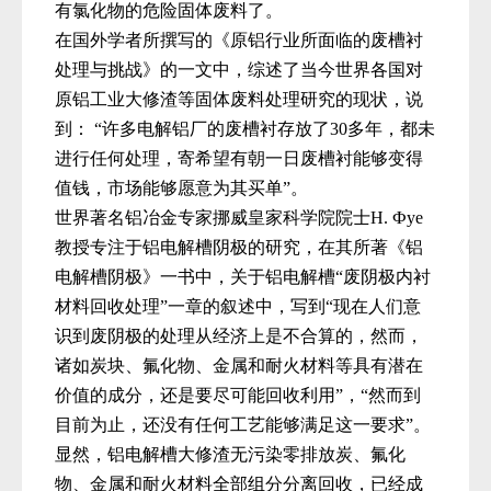
有氯化物的危险固体废料了。
在国外学者所撰写的《原铝行业所面临的废槽衬
处理与挑战》的一文中，综述了当今世界各国对
原铝工业大修渣等固体废料处理研究的现状，说
到：
“
许多电解铝厂的废槽衬存放了
30
多年，都未
进行任何处理，寄希望有朝一日废槽衬能够变得
值钱，市场能够愿意为其买单
”
。
世界著名铝冶金专家挪威皇家科学院院士
H.
Ф
ye
教授专注于铝电解槽阴极的研究，在其所著《铝
电解槽阴极》一书中，关于铝电解槽“废阴极内衬
材料回收处理”一章的叙述中，写到“现在人们意
识到废阴极的处理从经济上是不合算的，然而，
诸如炭块、氟化物、金属和耐火材料等具有潜在
价值的成分，还是要尽可能回收利用”，“然而到
目前为止，还没有任何工艺能够满足这一要求”。
显然，铝电解槽大修渣无污染零排放炭、氟化
物、金属和耐火材料全部组分分离回收，已经成