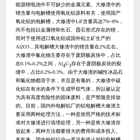
能源锂电池中不可缺少的金属元素。大修渣中的
锂含量与电解槽使用氧化铝原料有关，使用国产
氧化铝的电解槽，大修渣中
Li
F
含量高达
7
%~8%
，
尚不包括以金属锂和长石、霞石形式存在的锂，
而对于使用进口氧化铝或国外铝土矿生产的
Al
2O3
，其电解槽大修渣中的锂含量在
2
%
左右。
大修渣中氰化物主要存在于废阴极炭块中，占比
在
0.1%-0.2%
之间，
Al
C
存在于废阴极炭块的裂
4
3
缝中，占比
0.2%-0.3%
。由于大修渣的碱性冰晶石
和氰化物都溶于水，并且是有毒的，大修渣中碳
化铝在有水的条件下生成甲烷气体，所以被认定
为具有高度危险性的固体废料，是严禁随意排放
的。目前，国内外电解铝厂的铝电解槽大修渣主
要采用两种处理方法，一种是按照严格的技术标
准对大修渣进行填埋处理，另一种是将大修渣存
放起来，两种方法都要很大的费用和成本投入。
多年来，国内外铝行业一直没有停止对铝电解槽