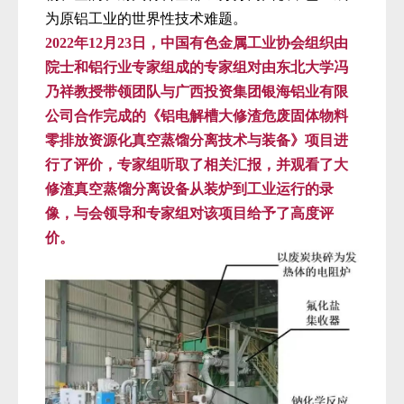
为原铝工业的世界性技术难题。
2022
年
12
月
23
日，中国有色金属工业协会组织由
院士和铝行业专家组成的专家组对由东北大学冯
乃祥教授带领团队与广西投资集团银海铝业有限
公司合作完成的《铝电解槽大修渣危废固体物料
零排放资源化真空蒸馏分离技术与装备》项目进
行了评价，专家组听取了相关汇报，并观看了大
修渣真空蒸馏分离设备从装炉到工业运行的录
像，与会领导和专家组对该项目给予了高度评
价。