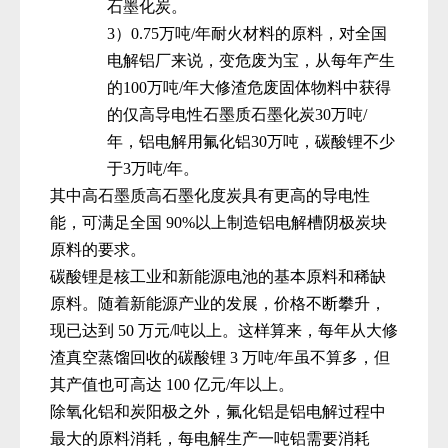
石墨化炭。
3）0.75
万吨
/
年耐火材料的原料，对全国
电解铝厂来说，变危废为宝，从每年产生
的
1
00
万吨
/
年大修渣危废固体物料中获得
的仅高导电性石墨质石墨化炭
3
0
万吨
/
年，铝电解用氟化铝
3
0
万吨，碳酸锂不少
于
3
万吨
/
年。
其中高石墨质高石墨化度炭具有更高的导电性
能，
可满足全国
90%
以上制造铝电解槽阴极炭块
原料的要求。
碳酸锂是核工业和新能源电池的基本原料和稀缺
原料。随着新能源产业的发展，价格不断攀升，
现已达到
50
万
元
/
吨以上。这样算来，每年从大修
渣真空蒸馏回收的碳酸锂
3
万吨
/
年虽不算多，但
其产值也可高达
100
亿元
/
年
以上。
除氧化铝和炭阳极之外，氟化铝是铝电解过程中
最大的原料
消耗，每电解生产一吨铝需要消耗