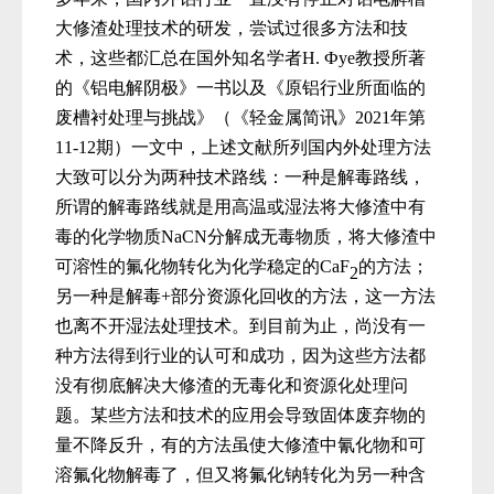
大修渣处理技术的研发，尝试过很多方法和技
术，这些都汇总在国外知名学者
H.
Ф
ye
教授
所著
的《铝电解阴极》一书以及《原铝行业所面临的
废槽衬处理与挑战》（
《轻金属简讯》
2021
年第
11-12
期
）一文中，上述文献所列国内外处理方法
大致可以分为两种技术路线：
一种是解毒路线，
所谓的解毒路线就是用高温或湿法将大修渣中有
毒的化学物质
NaCN
分解成无毒物质，将大修渣中
可溶性的氟化物转化为化学稳定的
CaF
的方法；
2
另一种是解毒
+
部分资源化回收的方法，这一方法
也离不开湿法处理技术。到目前为止，
尚没有一
种方法得到行业的认可和成功，因为这些方法都
没有彻底解决大修渣的无毒化和资源化处理问
题。某些方法和技术的应用会导致固体废弃物的
量不降反升，有的方法虽使大修渣中氰化物和可
溶氟化物解毒了，但又将氟化钠转化为另一种含