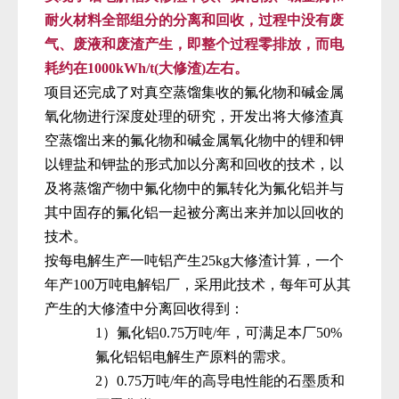
耐火材料全部组分的分离和回收，过程中没有废
气、废液和废渣产生，即整个过程零排放，而电
耗约在
1
000kWh/t(
大修渣
)
左右。
项目还完成了对真空蒸馏集收的氟化物和碱金属
氧化物进行深度处理的研究，开发出将大修渣真
空蒸馏出来的氟化物和碱金属氧化物中的锂和钾
以锂盐和钾盐的形式加以分离和回收的技术，以
及将蒸馏产物中氟化物中的氟转化为氟化铝并与
其中固存的氟化铝一起被分离出来并加以回收的
技术。
按每电解生产一吨铝产生
2
5
kg
大修渣计算，一个
年产
1
00
万吨电解铝厂，采用此技术，每年可从其
产生的大修渣中分离回收得到：
1）
氟化铝
0
.75
万吨
/
年，可满足本厂
5
0%
氟化铝铝电解生产原料的需求。
2）0.75
万吨
/
年的高导电性能的石墨质和