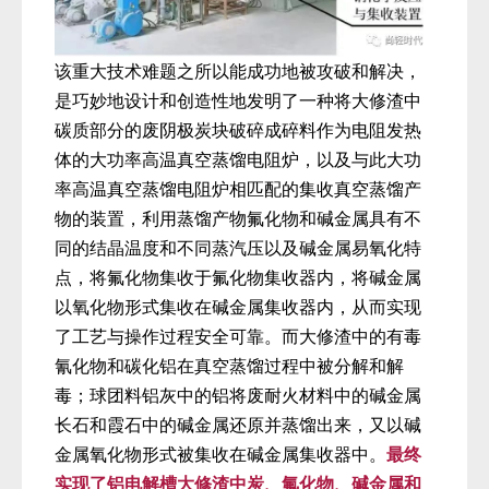
该重大技术难题之所以能成功地被攻破和解决，
是巧妙地设计和创造性地发明了一种将大修渣中
碳质部分的废阴极炭块破碎成碎料作为电阻发热
体的大功率高温真空蒸馏电阻炉，以及与此大功
率高温真空蒸馏电阻炉相匹配的集收真空蒸馏产
物的装置，利用蒸馏产物氟化物和碱金属具有不
同的结晶温度和不同蒸汽压以及碱金属易氧化特
点，将氟化物集收于氟化物集收器内，将碱金属
以氧化物形式集收在碱金属集收器内，从而实现
了工艺与操作过程安全可靠。而大修渣中的有毒
氰化物和碳化铝在真空蒸馏过程中被分解和解
毒；球团料铝灰中的铝将废耐火材料中的碱金属
长石和霞石中的碱金属还原并蒸馏出来，又以碱
金属氧化物形式被集收在碱金属集收器中。
最终
实现了铝电解槽大修渣中炭、氟化物、碱金属和