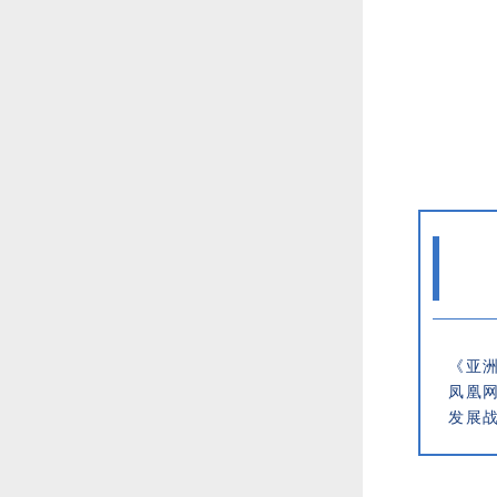
《亚
凤凰网
发展