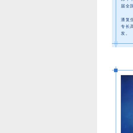
届全
潘复
专长
发。