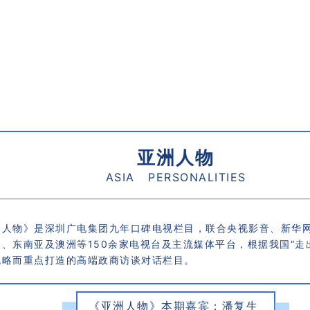
亚洲人物
A
S
I
A PERSONALITIES
洲人物》是深圳广电集团九年口
碑电视栏目，联合央视影音、新华
、东南亚及澳洲等150余家电视台及主流媒体平台，根据我国“走
战略而重点打造的高端政商访谈对话栏目。
《
亚
洲人物
》
本
期
嘉
宾
：潘复生