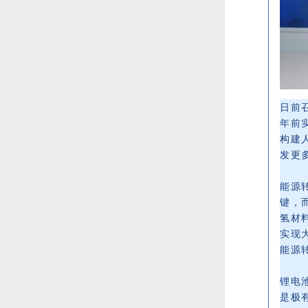
日前
年前
构建
发更
能源
键，
氢材
实现
能源
锂电
是极