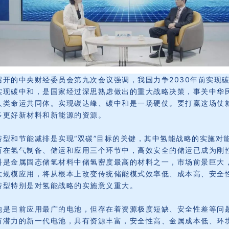
召开的中央财经委员会第九次会议强调，我国力争2030年前实现碳
实现碳中和，是国家经过深思熟虑做出的重大战略决策，事关中华
人类命运共同体。
实现碳达峰、碳中和是一场硬仗。
要打赢这场仗
多更好新材料和新能源的资源。
转型和节能减排是实现“双碳”目标的关键，其中氢能战略的实施对
而在氢气制备、储运和应用三个环节中，高效安全的储运已成为刚
料是金属固态储氢材料中储氢密度最高的材料之一，市场前景巨大
大规模应用，将从根本上改变传统储能模式效率低、成本高、安全
转型特别是对氢能战略的实施意义重大。
池是目前应用最广的电池，但存在着资源极度短缺、安全性差等问
有潜力的新一代电池，具有资源丰富，安全性高、金属成本低、环