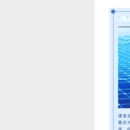
潘复
重庆
席，