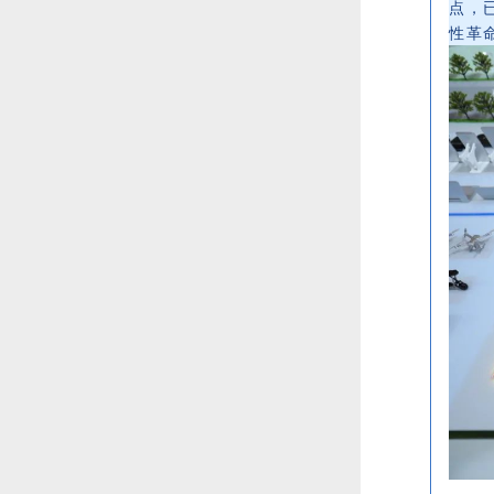
点，
性革