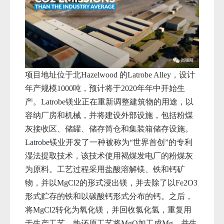
项目地址位于北
Haz
elwood 的Latrobe Alley，设计
年产规模
1000吨，预计将于2020年年中开始生
产。
Latrobe镁业正在重新调整建筑物的用途，以
容纳厂房和机械，并将建设外部设施，包括粉煤
灰接收区、储罐、储存筒仓和集装箱储存设施。
Latrobe
镁业开发了一种被称为“世界首创”的专利
湿法提取技术，该技术使用褐煤发电厂的粉煤灰
为原料。工艺过程采用盐酸溶解镁、铁和钙矿
物，并以
MgCl2的形式浸出镁
，并去除了以
Fe2O3
形式贮存的铁和以碳酸钙形式分布的钙。之后，
将
MgCl2转化为氧化镁，并回收氯化氢
，重复用
于生产工艺。热还原工艺将
MgO加工成Mg
，并生