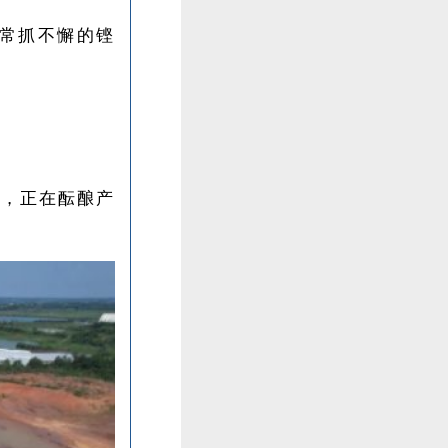
”常抓不懈的铿
上，正在酝酿产