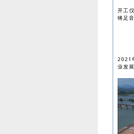
开工
锵足音
202
业发